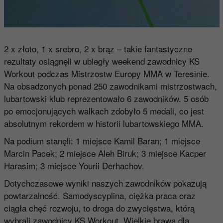
2 x złoto, 1 x srebro, 2 x brąz – takie fantastyczne
rezultaty osiągnęli w ubiegły weekend zawodnicy KS
Workout podczas Mistrzostw Europy MMA w Teresinie.
Na obsadzonych ponad 250 zawodnikami mistrzostwach,
lubartowski klub reprezentowało 6 zawodników. 5 osób
po emocjonujących walkach zdobyło 5 medali, co jest
absolutnym rekordem w historii lubartowskiego MMA.
Na podium stanęli: 1 miejsce Kamil Baran; 1 miejsce
Marcin Pacek; 2 miejsce Aleh Biruk; 3 miejsce Kacper
Harasim; 3 miejsce Yourii Derhachov.
Dotychczasowe wyniki naszych zawodników pokazują
powtarzalność. Samodyscyplina, ciężka praca oraz
ciągła chęć rozwoju, to droga do zwycięstwa, którą
wybrali zawodnicy KS Workout. Wielkie brawa dla