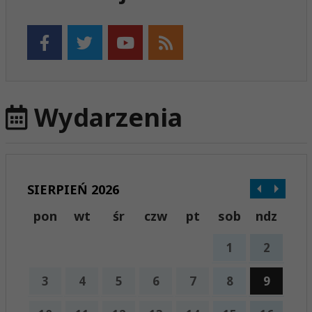
Wydarzenia
SIERPIEŃ 2026
pon
wt
śr
czw
pt
sob
ndz
1
2
3
4
5
6
7
8
9