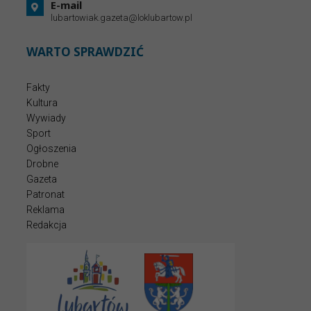
E-mail
lubartowiak.gazeta@loklubartow.pl
WARTO SPRAWDZIĆ
Fakty
Kultura
Wywiady
Sport
Ogłoszenia
Drobne
Gazeta
Patronat
Reklama
Redakcja