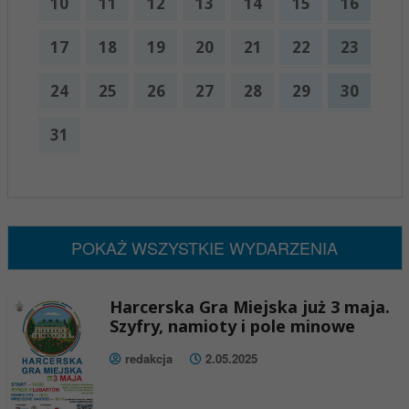
10
11
12
13
14
15
16
17
18
19
20
21
22
23
24
25
26
27
28
29
30
31
x
Nadchodzące wydarzenia:
Brak wydarzeń w tym okresie
POKAŻ WSZYSTKIE WYDARZENIA
Harcerska Gra Miejska już 3 maja.
Szyfry, namioty i pole minowe
redakcja
2.05.2025