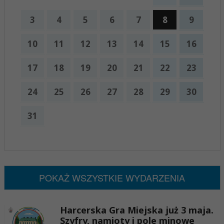
3
4
5
6
7
8
9
10
11
12
13
14
15
16
17
18
19
20
21
22
23
24
25
26
27
28
29
30
31
x
Nadchodzące wydarzenia:
Brak wydarzeń w tym okresie
POKAŻ WSZYSTKIE WYDARZENIA
Harcerska Gra Miejska już 3 maja.
Szyfry, namioty i pole minowe