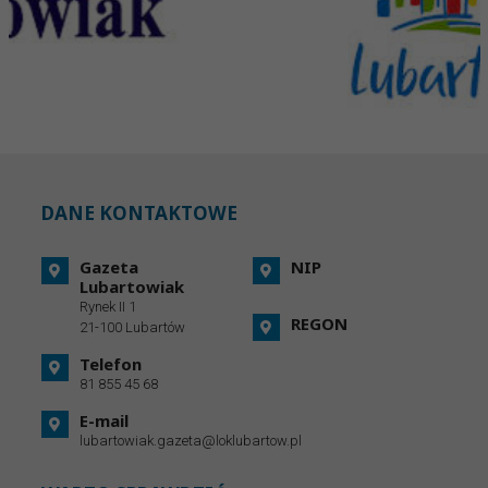
DANE KONTAKTOWE
Gazeta
NIP
Lubartowiak
Rynek II 1
REGON
21-100 Lubartów
Telefon
81 855 45 68
E-mail
lubartowiak.gazeta@loklubartow.pl