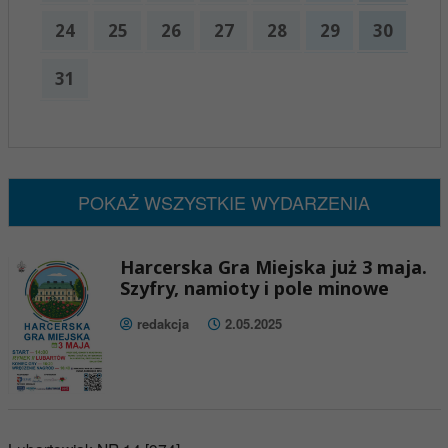
24
25
26
27
28
29
30
31
x
Nadchodzące wydarzenia:
Brak wydarzeń w tym okresie
POKAŻ WSZYSTKIE WYDARZENIA
Harcerska Gra Miejska już 3 maja.
Szyfry, namioty i pole minowe
redakcja
2.05.2025