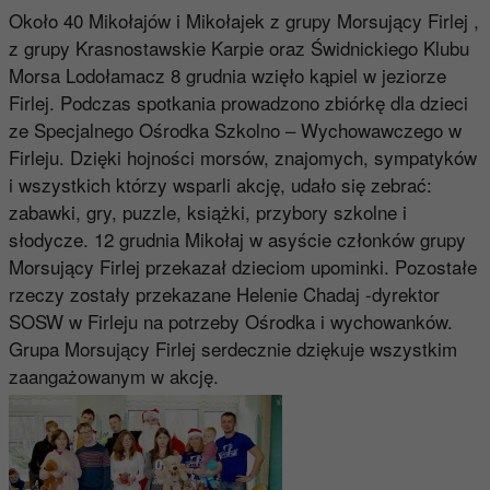
Około 40 Mikołajów i Mikołajek z grupy Morsujący Firlej ,
z grupy Krasnostawskie Karpie oraz Świdnickiego Klubu
Morsa Lodołamacz 8 grudnia wzięło kąpiel w jeziorze
Firlej. Podczas spotkania prowadzono zbiórkę dla dzieci
ze Specjalnego Ośrodka Szkolno – Wychowawczego w
Firleju. Dzięki hojności morsów, znajomych, sympatyków
i wszystkich którzy wsparli akcję, udało się zebrać:
zabawki, gry, puzzle, książki, przybory szkolne i
słodycze. 12 grudnia Mikołaj w asyście członków grupy
Morsujący Firlej przekazał dzieciom upominki. Pozostałe
rzeczy zostały przekazane Helenie Chadaj -dyrektor
SOSW w Firleju na potrzeby Ośrodka i wychowanków.
Grupa Morsujący Firlej serdecznie dziękuje wszystkim
zaangażowanym w akcję.