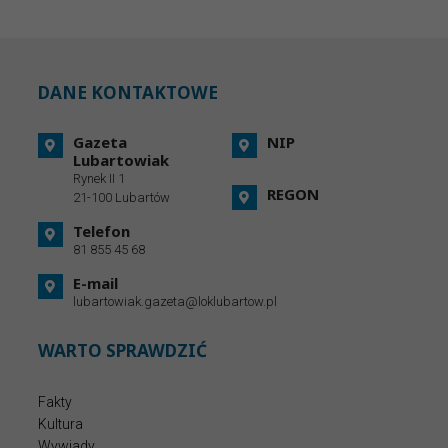
DANE KONTAKTOWE
Gazeta
NIP
Lubartowiak
Rynek II 1
REGON
21-100 Lubartów
Telefon
81 855 45 68
E-mail
lubartowiak.gazeta@loklubartow.pl
WARTO SPRAWDZIĆ
Fakty
Kultura
Wywiady