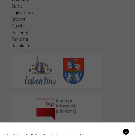
Sport
Ogłoszenia
Drobne
Gazeta
Patronat
Reklama
Redakcja
x