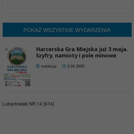
x
Nadchodzące wydarzenia:
Brak wydarzeń w tym okresie
POKAŻ WSZYSTKIE WYDARZENIA
Harcerska Gra Miejska już 3 maja.
Szyfry, namioty i pole minowe
redakcja
2.05.2025
Lubartowiak NR 14 [974]