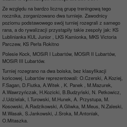
Ze względu na bardzo liczną grupę treningową tego
rocznika, zorganizowano dwa turnieje. Zawodnicy
poziomu podstawowego swój turniej rozegrali z samego
rana, a do rywalizacji przystąpiły takie zespoły jak: KS
Lublinianka KUL Junior , LKS Kamionka, MKS Victoria
Parczew, KS Perła Rokitno
Polesie Kock, MOSiR I Lubartów, MOSiR II Lubartów,
MOSiR III Lubartów.
Turniej rozegrano na dwa boiska, bez klasyfikacji
końcowej. Lubartów reprezentowali: O.Czerski, A.Koziej,
F.Sagan, D.Fiutka, A.Witek , K. Panek , M.Mazurek,
A.Wawrzyńczak, H.Kozicki, B.Budzyński, N. Petkowicz,
J.Udzielak, I.Turowski, M.Hunek, A. Przystupa, M.
Kosowski, A.Radzikowski, A.Gliwka, M.Meus, N.Zaleski,
M.Wasak, S.Jankowski, J.Sroka, M.Antoniak,
O.Mitaszka.