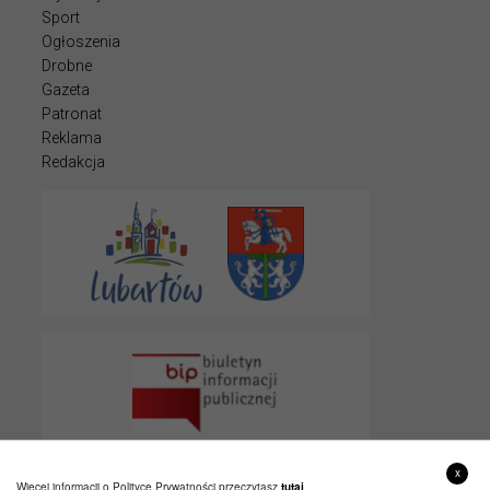
Sport
Ogłoszenia
Drobne
Gazeta
Patronat
Reklama
Redakcja
x
Więcej informacji o Polityce Prywatności przeczytasz
tutaj