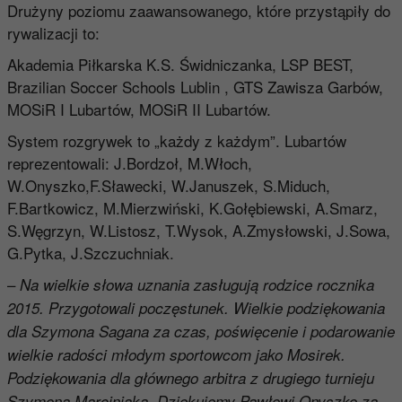
Drużyny poziomu zaawansowanego, które przystąpiły do
rywalizacji to:
Akademia Piłkarska K.S. Świdniczanka, LSP BEST,
Brazilian Soccer Schools Lublin , GTS Zawisza Garbów,
MOSiR I Lubartów, MOSiR II Lubartów.
System rozgrywek to „każdy z każdym”. Lubartów
reprezentowali: J.Bordzoł, M.Włoch,
W.Onyszko,F.Sławecki, W.Januszek, S.Miduch,
F.Bartkowicz, M.Mierzwiński, K.Gołębiewski, A.Smarz,
S.Węgrzyn, W.Listosz, T.Wysok, A.Zmysłowski, J.Sowa,
G.Pytka, J.Szczuchniak.
–
Na wielkie słowa uznania zasługują rodzice rocznika
2015. Przygotowali poczęstunek. Wielkie podziękowania
dla Szymona Sagana za czas, poświęcenie i podarowanie
wielkie radości młodym sportowcom jako Mosirek.
Podziękowania dla głównego arbitra z drugiego turnieju
Szymona Marciniaka. Dziękujemy Pawłowi Onyszko za