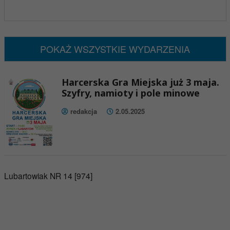
x
Nadchodzące wydarzenia:
Brak wydarzeń w tym okresie
POKAŻ WSZYSTKIE WYDARZENIA
Harcerska Gra Miejska już 3 maja.
Szyfry, namioty i pole minowe
redakcja
2.05.2025
Lubartowiak NR 14 [974]