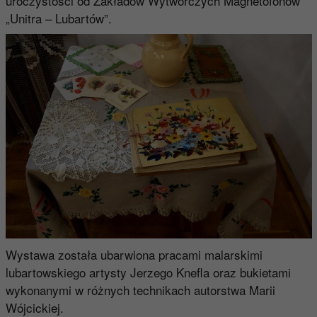
uroczystości od Zakładów Wytwórczych Magnetofonów
„Unitra – Lubartów”.
Wystawa została ubarwiona pracami malarskimi
lubartowskiego artysty Jerzego Knefla oraz bukietami
wykonanymi w różnych technikach autorstwa Marii
Wójcickiej.