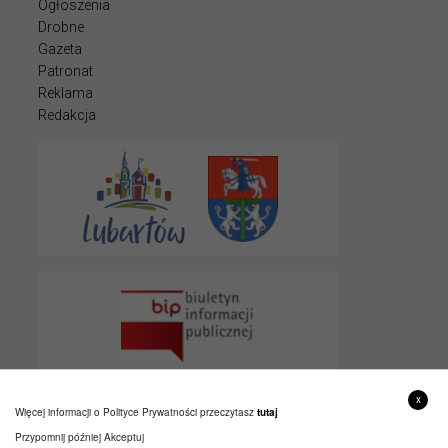
Ogłoszenia
Drobne
Gazeta
Patronat
Reklama
Redakcja
x
Więcej informacji o Polityce Prywatności przeczytasz
tutaj
Przypomnij później
Akceptuj