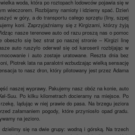
a wielka woda, która po roztopach lodowców pojawia się w
źnym wieczorem. Rozbijamy namioty i idziemy spać. Dzień
ć w góry, a do transportu całego sprzętu (liny, szpej
ujemy koni. Zaprzyjaźniamy się z Kirgizami, którzy żyją
Widząc nasze terenowe auto od razu proszą nas o pomoc
 obeszło się bez strat po naszej stronie – Kirgizi linę
asze auto ruszyło oderwał się od karoserii rozbijając w
mocowanie i auto zostaje uratowane. Reszta dnia bez
i, Piotrek lata na paralotni wzbudzając wielką sensację
sensacja to nasz dron, który pilotowany jest przez Adama
ęść naszej wyprawy. Pakujemy nasz obóz na konie, auto
Kel-Suu. Po kilku kilometrach docieramy na miejsce. Po
rzekę, lądując w niej prawie do pasa. Na brzegu jeziora
rzed załamaniem pogody, które przyniosło opad gradu.
ywamy na jezioro.
 dzielimy się na dwie grupy: wodną i górską. Na trzech