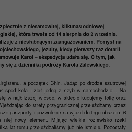
ezpiecznie z niesamowitej, kilkunastodniowej
iskiej, która trwała od 14 sierpnia do 2 września.
ealizuje z niesłabnącym zaangażowaniem. Pomysł na
ciechowskiego, jezuity, kiedy pierwszy raz dotarli
mowuje Karol – ekspedycja udała się. O tym, jak
emy się z dziennika podróży Karola Zalewskiego.
irgistanu, a początek Chin. Jadąc po drodze szutrowej
lił spod koła i zbił jedną z szyb w samochodzie… Na
ię w najbliższej wiosce, w sklepie kupujemy folię oraz
Wjeżdżając do strefy przygranicznej przejeżdżamy przez
asze paszporty i pozwolenie na wjazd do tego obszaru. 6
 niej nowy element. Mijając wielkie rozlewisko rzeki
a lat temu przejeżdżaliśmy już nie istnieje. Pozostały