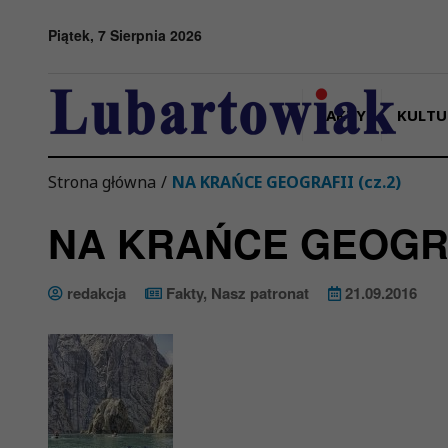
Przejdź do menu
Przejdź do stopki strony
Przejdź do głównej treści strony
Piątek, 7 Sierpnia 2026
FAKTY
KULTU
Strona główna
/
NA KRAŃCE GEOGRAFII (cz.2)
NA KRAŃCE GEOGRAF
redakcja
Fakty
,
Nasz patronat
21.09.2016