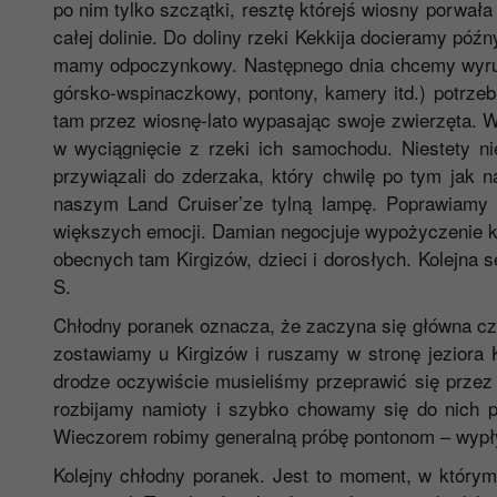
po nim tylko szczątki, resztę którejś wiosny porwał
całej dolinie. Do doliny rzeki Kekkija docieramy pó
mamy odpoczynkowy. Następnego dnia chcemy wyruszy
górsko-wspinaczkowy, pontony, kamery itd.) potrzeb
tam przez wiosnę-lato wypasając swoje zwierzęta. 
w wyciągnięcie z rzeki ich samochodu. Niestety nie
przywiązali do zderzaka, który chwilę po tym jak n
naszym Land Cruiser’ze tylną lampę. Poprawiamy 
większych emocji. Damian negocjuje wypożyczenie kon
obecnych tam Kirgizów, dzieci i dorosłych. Kolejna 
S.
Chłodny poranek oznacza, że zaczyna się główna cz
zostawiamy u Kirgizów i ruszamy w stronę jeziora 
drodze oczywiście musieliśmy przeprawić się przez 
rozbijamy namioty i szybko chowamy się do nich p
Wieczorem robimy generalną próbę pontonom – wypł
Kolejny chłodny poranek. Jest to moment, w którym