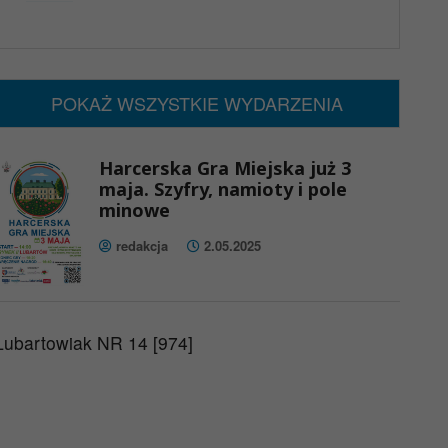
x
Nadchodzące wydarzenia:
Brak wydarzeń w tym okresie
POKAŻ WSZYSTKIE WYDARZENIA
Harcerska Gra Miejska już 3
maja. Szyfry, namioty i pole
minowe
redakcja
2.05.2025
Lubartowiak NR 14 [974]