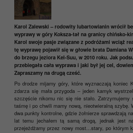
Karol Zalewski – rodowity lubartowianin wrócił b
wyprawy w góry Koksza-tał na granicy chińsko-kirg
Karol swoje pasje związane z podróżami wciąż r
tę wyprawę pojawił się w głowie brata Damiana Woj
do brzegu jeziora Kel-Suu, w 2010 roku.
Jak podsu
przebiegała cała wyprawa i jaki był jej cel, dowi
Zapraszamy na drugą cześć.
Po drodze mijamy góry, które wyznaczają koniec K
zdarza się mała przygoda – jeden kamyk wystrze
szczęście nikomu nic się nie stało. Zatrzymujemy s
taśmę i po chwili mamy nową, nieotwieralną szybę. 
dwa punkty kontrolne, gdzie żołnierze sprawdzają n
lat temu jechałem tą samą drogą, jednak jest na
przejeżdżamy przez nowy most…stary, po którym kilk