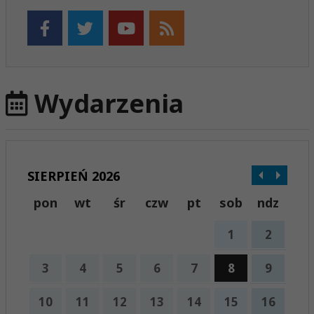
Wydarzenia
SIERPIEŃ 2026
pon
wt
śr
czw
pt
sob
ndz
1
2
3
4
5
6
7
8
9
10
11
12
13
14
15
16