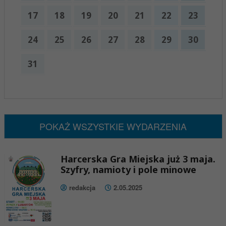
17
18
19
20
21
22
23
24
25
26
27
28
29
30
31
x
Nadchodzące wydarzenia:
Brak wydarzeń w tym okresie
POKAŻ WSZYSTKIE WYDARZENIA
Harcerska Gra Miejska już 3 maja.
Szyfry, namioty i pole minowe
redakcja
2.05.2025