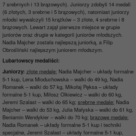
7 srebrnych i 13 brązowych). Juniorzy zdobyli 14 medali
(6 złotych, 3 srebrne i 5 brązowych), natomiast juniorzy
młodsi wywalczyli 15 krążków – 3 złote, 4 srebrne i 8
brązowych. Lewart zajął pierwsze miejsce w grupie
juniorów oraz drugie w kategorii juniorów młodszych.
Nadia Majcher została najlepszą juniorką, a Filip
Obrośliński najlepszym juniorem młodszym.
Lubartowscy medaliści:
złote medale:
Nadia Majcher – układy formalne
Juniorzy:
5-1 kup, Lena Mioduchowska – walki do 49 kg, Nadia
Romanek – walki do 57 kg, Mikołaj Pęksa – układy
formalne 5-1 kup, Miłosz Olkiewicz – walki do 60 kg,
Jeremi Szalast – walki do 65 kg;
srebrne medale:
Nadia
Majcher – walki do 53 kg, Julia Małyska – walki do 61 kg,
Beniamin Wendykier – walki do 70 kg;
brązowe medale:
Nadia Romanek – układy formalne 5-1 kup i techniki
specjalne, Jeremi Szalast – układy formalne 5-1 kup,