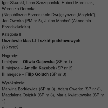
Igor Skurski, Leon Szczepaniak, Hubert Marciniak,
Weronika Gorecka
(Niepubliczne Przedszkole Dwujęzyczne „Motylek”),
Jan Owerko (PM nr 5), Julian Machoń (Akademia
Przedszkolaka).
Kategoria II
Uczniowie klas I–III szkół podstawowych
(16 prac)
Nagrody:
I miejsce –
(SP nr 1)
Oliwia Gajewska
II miejsce –
(SP nr 3)
Amelia Kazubek
III miejsce –
(SP nr 3)
Filip Goluch
Wyróżnienia:
Malwina Borkiewicz (SP nr 3), Adam Owerko (SP nr 3),
Magdalena Osipiuk (SP nr 3), Maria Kwiatkowska (SP nr
1)