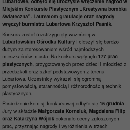
Lubartowie, odbyło się uroczyste wręczenie nagród w
Miejskim Konkursie Plastycznym „Kreatywna bombka
świąteczna”. Laureatom gratulacje oraz nagrody
wręczył burmistrz Lubartowa Krzysztof Paśnik.
Konkurs został rozstrzygnięty wcześniej w
i cieszył się bardzo
Lubartowskim Ośrodku Kultury
dużym zainteresowaniem wśród najmłodszych
mieszkańców miasta. Na konkurs wpłynęło
177 prac
, przygotowanych przez dzieci i młodzież z
plastycznych
przedszkoli oraz szkół podstawowych z terenu
Lubartowa. Uczestnicy wykazali się ogromną
pomysłowością, starannością i różnorodnością technik
plastycznych.
Posiedzenie komisji konkursowej odbyło się
.
15 grudnia
Jury w składzie
Małgorzata Korneluk, Magdalena Filip
dokonało oceny zgłoszonych
oraz Katarzyna Wójcik
prac, przyznając nagrody i wyróżnienia w trzech