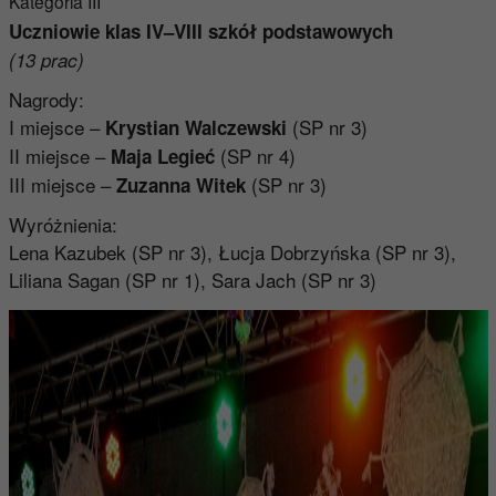
Kategoria III
Uczniowie klas IV–VIII szkół podstawowych
(13 prac)
Nagrody:
I miejsce –
(SP nr 3)
Krystian Walczewski
II miejsce –
(SP nr 4)
Maja Legieć
III miejsce –
(SP nr 3)
Zuzanna Witek
Wyróżnienia:
Lena Kazubek (SP nr 3), Łucja Dobrzyńska (SP nr 3),
Liliana Sagan (SP nr 1), Sara Jach (SP nr 3)