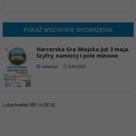
x
Nadchodzące wydarzenia:
Brak wydarzeń w tym okresie
POKAŻ WSZYSTKIE WYDARZENIA
Harcerska Gra Miejska już 3 maja.
Szyfry, namioty i pole minowe
redakcja
2.05.2025
Lubartowiak NR 14 [974]