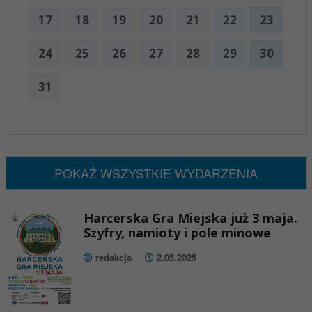
17
18
19
20
21
22
23
24
25
26
27
28
29
30
31
x
Nadchodzące wydarzenia:
Brak wydarzeń w tym okresie
POKAŻ WSZYSTKIE WYDARZENIA
Harcerska Gra Miejska już 3 maja.
Szyfry, namioty i pole minowe
redakcja
2.05.2025