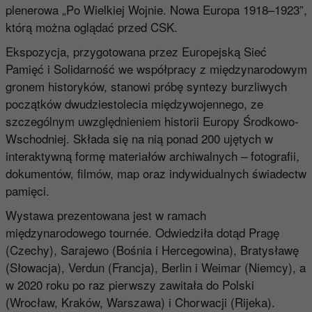
plenerowa „Po Wielkiej Wojnie. Nowa Europa 1918–1923”,
którą można oglądać przed CSK.
Ekspozycja, przygotowana przez Europejską Sieć
Pamięć i Solidarność we współpracy z międzynarodowym
gronem historyków, stanowi próbę syntezy burzliwych
początków dwudziestolecia międzywojennego, ze
szczególnym uwzględnieniem historii Europy Środkowo-
Wschodniej. Składa się na nią ponad 200 ujętych w
interaktywną formę materiałów archiwalnych – fotografii,
dokumentów, filmów, map oraz indywidualnych świadectw
pamięci.
Wystawa prezentowana jest w ramach
międzynarodowego tournée. Odwiedziła dotąd Pragę
(Czechy), Sarajewo (Bośnia i Hercegowina), Bratysławę
(Słowacja), Verdun (Francja), Berlin i Weimar (Niemcy), a
w 2020 roku po raz pierwszy zawitała do Polski
(Wrocław, Kraków, Warszawa) i Chorwacji (Rijeka).