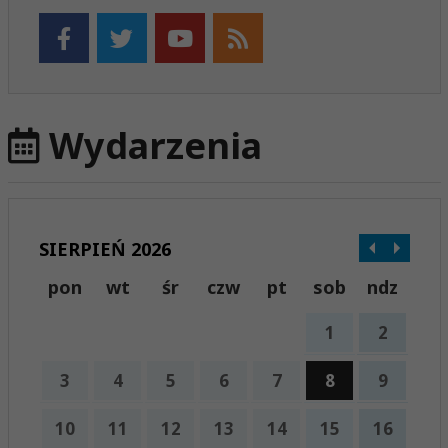
Wydarzenia
SIERPIEŃ 2026
pon
wt
śr
czw
pt
sob
ndz
1
2
3
4
5
6
7
8
9
10
11
12
13
14
15
16