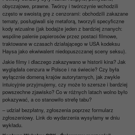
obyczajowe, prawne. Twórcy i twórczynie wchodzili
często w swoistą grę z cenzorami: obchodzili zakazane
tematy, posługiwali się metaforą, tworzyli specyficzne
kody wizualne (jak bodajże jeden z bardziej znanych:
wspólne palenie papierosów przez postaci filmowe,
traktowane w czasach działającego w USA kodeksu
Haysa jako ekwiwalent niedopuszczanej sceny seksu).
Jakie filmy i dlaczego zakazywano w historii kina? Jak
wyglądała cenzura w Polsce i na świecie? Czy była
wyłącznie domeną krajów autorytarnych, jak zwykle
intuicyjnie przyjmujemy, czy może to szersze i bardziej
powszechne zjawisko? Co w różnych latach wolno było
pokazywać, a co stanowiło strefę tabu?
– udział bezpłatny, zgłoszenia poprzez
formularz
zgłoszeniowy
. Link do wydarzenia wysyłamy w dniu
wykładu.