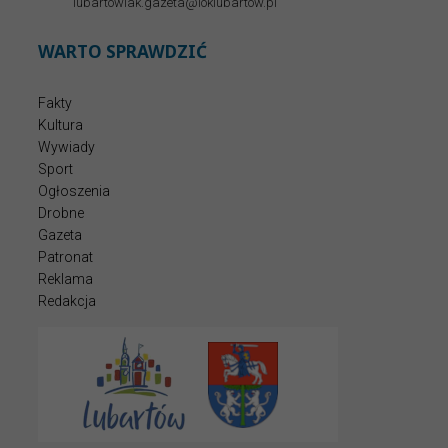
lubartowiak.gazeta@loklubartow.pl
WARTO SPRAWDZIĆ
Fakty
Kultura
Wywiady
Sport
Ogłoszenia
Drobne
Gazeta
Patronat
Reklama
Redakcja