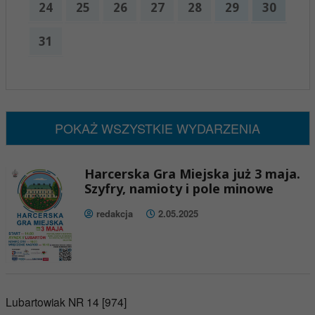
24
25
26
27
28
29
30
31
x
Nadchodzące wydarzenia:
Brak wydarzeń w tym okresie
POKAŻ WSZYSTKIE WYDARZENIA
Harcerska Gra Miejska już 3 maja.
Szyfry, namioty i pole minowe
redakcja
2.05.2025
Lubartowiak NR 14 [974]