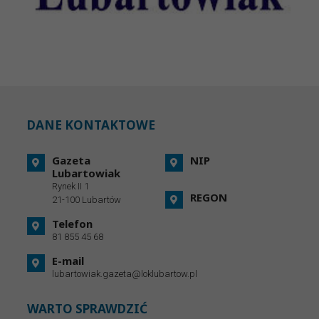
DANE KONTAKTOWE
Gazeta
NIP
Lubartowiak
Rynek II 1
REGON
21-100 Lubartów
Telefon
81 855 45 68
E-mail
lubartowiak.gazeta@loklubartow.pl
WARTO SPRAWDZIĆ