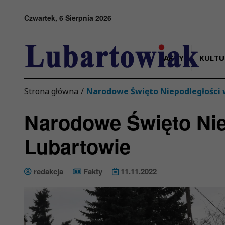
Przejdź do menu
Przejdź do stopki strony
Przejdź do głównej treści strony
Czwartek, 6 Sierpnia 2026
FAKTY
KULTU
Strona główna
/
Narodowe Święto Niepodległości 
Narodowe Święto Nie
Lubartowie
redakcja
Fakty
11.11.2022