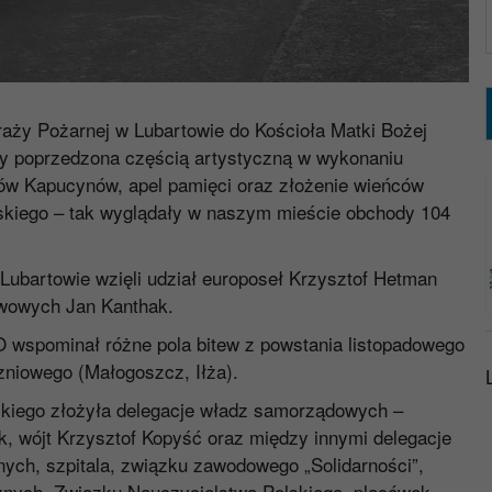
raży Pożarnej w Lubartowie do Kościoła Matki Bożej
ny poprzedzona częścią artystyczną w wykonaniu
ców Kapucynów, apel pamięci oraz złożenie wieńców
dskiego – tak wyglądały w naszym mieście obchody 104
ubartowie wzięli udział europoseł Krzysztof Hetman
twowych Jan Kanthak.
O wspominał różne pola bitew z powstania listopadowego
zniowego (Małogoszcz, Iłża).
skiego złożyła delegacje władz samorządowych –
k, wójt Krzysztof Kopyść oraz między innymi delegacje
nych, szpitala, związku zawodowego „Solidarności”,
nych, Związku Nauczycielstwa Polskiego, placówek