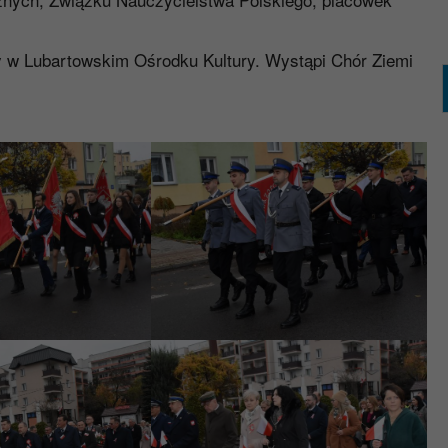
 w Lubartowskim Ośrodku Kultury. Wystąpi Chór Ziemi