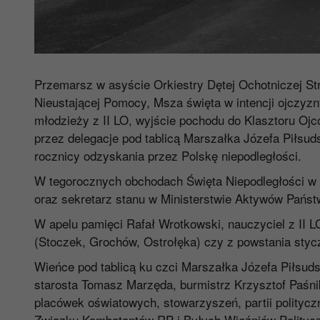
Przemarsz w asyście Orkiestry Dętej Ochotniczej St
Nieustającej Pomocy, Msza święta w intencji ojczyz
młodzieży z II LO, wyjście pochodu do Klasztoru Oj
przez delegacje pod tablicą Marszałka Józefa Piłsu
rocznicy odzyskania przez Polskę niepodległości.
W tegorocznych obchodach Święta Niepodległości w L
oraz sekretarz stanu w Ministerstwie Aktywów Pańs
W apelu pamięci Rafał Wrotkowski, nauczyciel z II L
(Stoczek, Grochów, Ostrołęka) czy z powstania styc
Wieńce pod tablicą ku czci Marszałka Józefa Piłsud
starosta Tomasz Marzęda, burmistrz Krzysztof Paśni
placówek oświatowych, stowarzyszeń, partii politycz
Związku Kombatantów RP i Byłych Więźniów Politycz