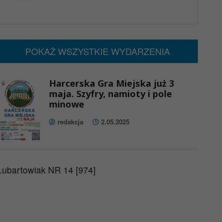
x
Nadchodzące wydarzenia:
Brak wydarzeń w tym okresie
POKAŻ WSZYSTKIE WYDARZENIA
Harcerska Gra Miejska już 3
maja. Szyfry, namioty i pole
minowe
redakcja
2.05.2025
Lubartowiak NR 14 [974]