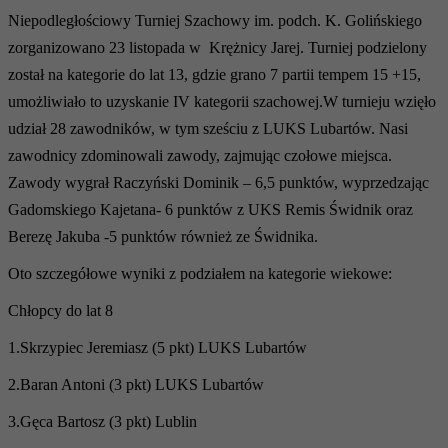
Niepodległościowy Turniej Szachowy im. podch. K. Golińskiego
zorganizowano 23 listopada w Krężnicy Jarej. Turniej podzielony
został na kategorie do lat 13, gdzie grano 7 partii tempem 15 +15,
umożliwiało to uzyskanie IV kategorii szachowej.W turnieju wzięło
udział 28 zawodników, w tym sześciu z LUKS Lubartów. Nasi
zawodnicy zdominowali zawody, zajmując czołowe miejsca.
Zawody wygrał Raczyński Dominik – 6,5 punktów, wyprzedzając
Gadomskiego Kajetana- 6 punktów z UKS Remis Świdnik oraz
Berezę Jakuba -5 punktów również ze Świdnika.
Oto szczegółowe wyniki z podziałem na kategorie wiekowe:
Chłopcy do lat 8
1.Skrzypiec Jeremiasz (5 pkt) LUKS Lubartów
2.Baran Antoni (3 pkt) LUKS Lubartów
3.Gęca Bartosz (3 pkt) Lublin