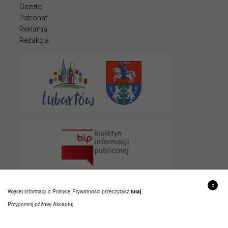
Gazeta
Patronat
Reklama
Redakcja
x
Więcej informacji o Polityce Prywatności przeczytasz
tutaj
Przypomnij później
Akceptuj
© 2022 LUBARTOWIAK
PROJEKT I WYKONANIE
ITLU.PL