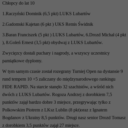
Chłopcy do lat 10
1.Raczyński Dominik (6,5 pkt) LUKS Lubartów
2.Gadomski Kajetan (6 pkt ) UKS Remis Świdnik
3.Baran Franciszek (5 pkt ) LUKS Lubartów, 6.Drozd Michał (4 pkt
), 8.Goleń Ernest (3,5 pkt) obydwaj z LUKS Lubartów.
Zwycięzcy dostali puchary i nagrody, a wszyscy uczestnicy
pamiątkowe dyplomy.
W tym samym czasie został rozegrany Turniej Open na dystansie 9
rund tempem 10 +5 zaliczany do międzynarodowego rankingu
FIDE RAPID. Na starcie stanęło 32 szachistów, a wśród nich
dwóch z LUKS Lubartów. Rogoza Andrzej z dorobkiem 7,5
punktów zajął bardzo dobre 3 miejsce, przegrywając tylko z
Polkowskim Piotrem z LKsz Lublin (8 pkt)oraz z Ignatem
Bogdanov z Ukrainy 8,5 punktów. Drugi nasz senior Drozd Tomasz
z dorobkiem 3,5 punktów zajął 27 miejsce.