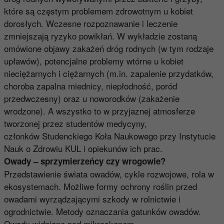
które są częstym problemem zdrowotnym u kobiet
dorosłych. Wczesne rozpoznawanie i leczenie
zmniejszają ryzyko powikłań. W wykładzie zostaną
omówione objawy zakażeń dróg rodnych (w tym rodzaje
upławów), potencjalne problemy wtórne u kobiet
nieciężarnych i ciężarnych (m.in. zapalenie przydatków,
choroba zapalna miednicy, niepłodność, poród
przedwczesny) oraz u noworodków (zakażenie
wrodzone). A wszystko to w przyjaznej atmosferze
tworzonej przez studentów medycyny,
członków Studenckiego Koła Naukowego przy Instytucie
Nauk o Zdrowiu KUL i opiekunów ich prac.
Owady – sprzymierzeńcy czy wrogowie?
Przedstawienie świata owadów, cykle rozwojowe, rola w
ekosystemach. Możliwe formy ochrony roślin przed
owadami wyrządzającymi szkody w rolnictwie i
ogrodnictwie. Metody oznaczania gatunków owadów.
Owady widziane pod mikroskopem.