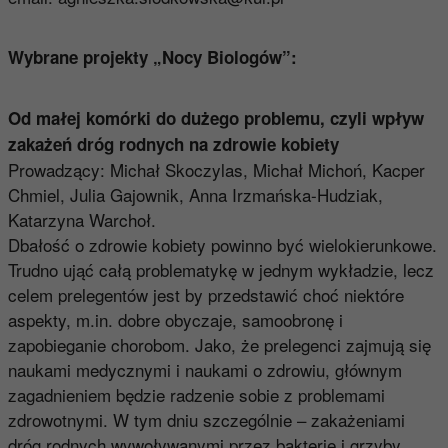
Wybrane projekty „Nocy Biologów”:
Od małej komórki do dużego problemu, czyli wpływ
zakażeń dróg rodnych na zdrowie kobiety
Prowadzący: Michał Skoczylas, Michał Michoń, Kacper
Chmiel, Julia Gajownik, Anna Irzmańska-Hudziak,
Katarzyna Warchoł.
Dbałość o zdrowie kobiety powinno być wielokierunkowe.
Trudno ująć całą problematykę w jednym wykładzie, lecz
celem prelegentów jest by przedstawić choć niektóre
aspekty, m.in. dobre obyczaje, samoobronę i
zapobieganie chorobom. Jako, że prelegenci zajmują się
naukami medycznymi i naukami o zdrowiu, głównym
zagadnieniem będzie radzenie sobie z problemami
zdrowotnymi. W tym dniu szczególnie – zakażeniami
dróg rodnych wywoływanymi przez bakterie i grzyby,