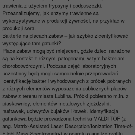
trawienia z użyciem trypsyny i podpuszczki.
Przeanalizujemy, jak enzymy trawienne są
wykorzystywane w produkcji żywności, na przykład w
produkcji sera.
Bakterie na placach zabaw – jak szybko zidentyfikować
występujące tam gatunki?
Place zabaw mogą być miejscem, gdzie dzieci narażone
są na kontakt z różnymi patogenami, w tym bakteriami
chorobotwórczymi. Podczas zajęć laboratoryjnych
uczestnicy będą mogli samodzielnie przeprowadzić
identyfikację bakterii wyhodowanych z próbek pobranych
z różnych elementów wyposażenia publicznych placów
zabaw z terenu miasta Lublina. Próbki pobierano m.in. z
piaskownicy, elementów metalowych zjeżdżalni,
huśtawek, uchwytów bujaków i ławek. Identyfikacja
gatunkowa będzie prowadzona technika MALDI TOF (z
ang. Matrix-Assisted Laser Desorption/Ionization Time-of-
Flight Mass Spectrometry) w oparciu o analizę profilu