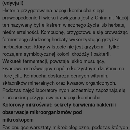
(edycja I)
Historia przygotowania napoju kombucha sięga
prawdopodobnie II wieku i związana jest z Chinami. Napój
ten nazywany był eliksirem wiecznego życia lub herbatą
nieśmiertelności. Kombuchę, przygotowuje się prowadząc
fermentację słodzonej herbaty wykorzystując grzybka
herbacianego, który w istocie nie jest grzybem – tylko
rodzajem symbiotycznej kolonii drożdży i bakterii.
Wskutek fermentacji, powstaje lekko musujący,
kwasowo-orzeźwiający napój o korzystnym działaniu na
florę jelit. Kombucha dostarcza cennych witamin,
składników mineralnych oraz kwasów organicznych.
Podczas zajęć laboratoryjnych uczestnicy zapoznają się
z procedurą przygotowania napoju kombucha.
Kolorowy mikroświat: sekrety barwienia bakterii i
obserwacje mikroorganizmów pod
mikroskopem
Pasjonujące warsztaty mikrobiologiczne, podczas których