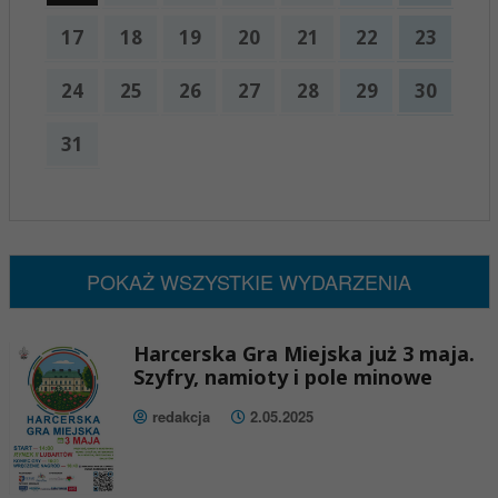
17
18
19
20
21
22
23
24
25
26
27
28
29
30
31
x
Nadchodzące wydarzenia:
Brak wydarzeń w tym okresie
POKAŻ WSZYSTKIE WYDARZENIA
Harcerska Gra Miejska już 3 maja.
Szyfry, namioty i pole minowe
redakcja
2.05.2025