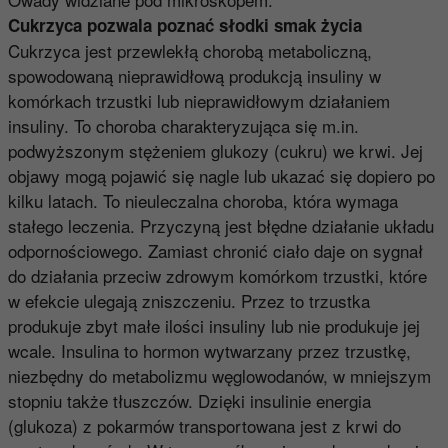
Cukrzyca pozwala poznać słodki smak życia
Cukrzyca jest przewlekłą chorobą metaboliczną,
spowodowaną nieprawidłową produkcją insuliny w
komórkach trzustki lub nieprawidłowym działaniem
insuliny. To choroba charakteryzująca się m.in.
podwyższonym stężeniem glukozy (cukru) we krwi. Jej
objawy mogą pojawić się nagle lub ukazać się dopiero po
kilku latach. To nieuleczalna choroba, która wymaga
stałego leczenia. Przyczyną jest błędne działanie układu
odpornościowego. Zamiast chronić ciało daje on sygnał
do działania przeciw zdrowym komórkom trzustki, które
w efekcie ulegają zniszczeniu. Przez to trzustka
produkuje zbyt małe ilości insuliny lub nie produkuje jej
wcale. Insulina to hormon wytwarzany przez trzustkę,
niezbędny do metabolizmu węglowodanów, w mniejszym
stopniu także tłuszczów. Dzięki insulinie energia
(glukoza) z pokarmów transportowana jest z krwi do