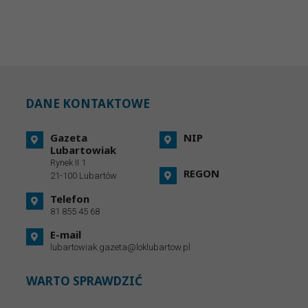
DANE KONTAKTOWE
Gazeta
NIP
Lubartowiak
Rynek II 1
REGON
21-100 Lubartów
Telefon
81 855 45 68
E-mail
lubartowiak.gazeta@loklubartow.pl
WARTO SPRAWDZIĆ