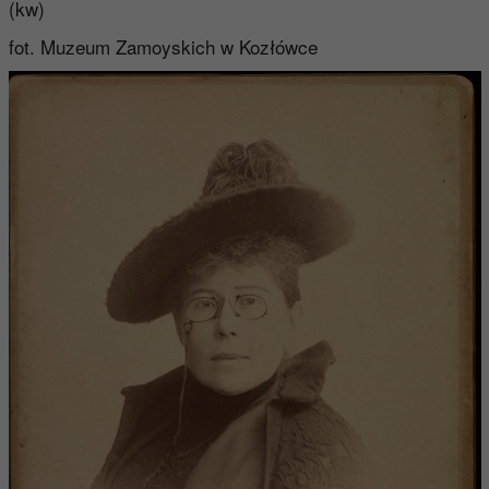
(kw)
fot. Muzeum Zamoyskich w Kozłówce