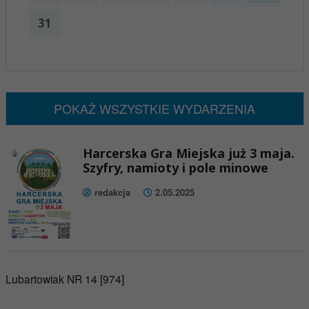
31
x
Nadchodzące wydarzenia:
Brak wydarzeń w tym okresie
POKAŻ WSZYSTKIE WYDARZENIA
Harcerska Gra Miejska już 3 maja.
Szyfry, namioty i pole minowe
redakcja
2.05.2025
Lubartowiak NR 14 [974]