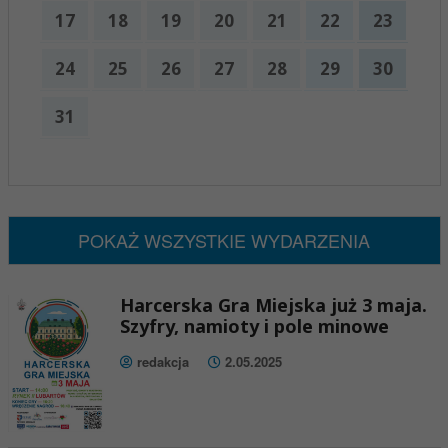
17
18
19
20
21
22
23
24
25
26
27
28
29
30
31
x
Nadchodzące wydarzenia:
Brak wydarzeń w tym okresie
POKAŻ WSZYSTKIE WYDARZENIA
Harcerska Gra Miejska już 3 maja.
Szyfry, namioty i pole minowe
redakcja
2.05.2025