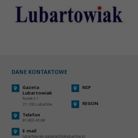
DANE KONTAKTOWE
Gazeta
NIP
Lubartowiak
Rynek II 1
REGON
21-100 Lubartów
Telefon
81 855 45 68
E-mail
lubartowiak.gazeta@loklubartow.pl