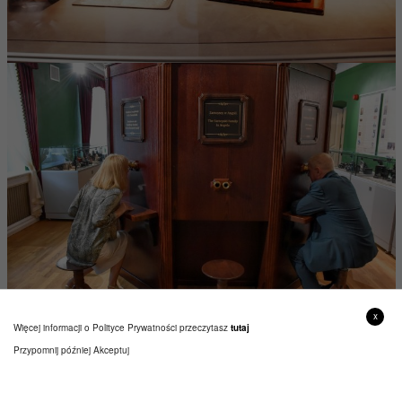
x
Więcej informacji o Polityce Prywatności przeczytasz
tutaj
Przypomnij później
Akceptuj