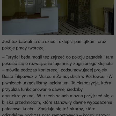
Jest też bawialnia dla dzieci, sklep z pamiątkami oraz
pokoje pracy twórczej.
– Turyści będą mogli też zajrzeć do pokoju zagadek i tam
pokusić się o rozwiązanie tajemnicy zaginionego klejnotu
– mówiła podczas konferencji podsumowującej projekt
Beata Filipowicz z Muzeum Zamoyskich w Kozłówce. -W
piwnicach urządziliśmy lapidarium. To ekspozycja, która
przybliża funkcjonowanie dawnej siedziby
arystokratycznej. W trzech salach można przyjrzeć się z
bliska przedmiotom, które stanowiły dawne wyposażenie
pałacowej kuchni. Znajdują się też skarby, które
odkryliśmy podczas prac remontowych – kocioł parowy,