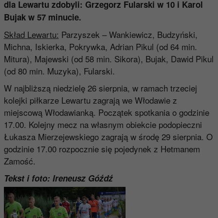
dla Lewartu zdobyli:
Grzegorz Fularski
w 10 i
Karol
Bujak
w 57 minucie.
Skład Lewartu:
Parzyszek – Wankiewicz, Budzyński,
Michna, Iskierka, Pokrywka, Adrian Pikul (od 64 min.
Mitura), Majewski (od 58 min. Sikora), Bujak, Dawid Pikul
(od 80 min. Muzyka), Fularski.
W najbliższą niedzielę 26 sierpnia, w ramach trzeciej
kolejki piłkarze Lewartu zagrają we Włodawie z
miejscową Włodawianką. Początek spotkania o godzinie
17.00. Kolejny mecz na własnym obiekcie podopieczni
Łukasza Mierzejewskiego zagrają w środę 29 sierpnia. O
godzinie 17.00 rozpocznie się pojedynek z Hetmanem
Zamość.
Tekst i foto: Ireneusz Góźdź