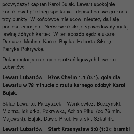
podwyższył kapitan Karol Bujak. Lewart spokojnie
kontrolował przebieg spotkania i dopisał do swego konta
trzy punkty. W końcówce miejscowi niestety dali się
ponieść emocjom. Nerwowe reakcje spowodowały małą
lawinę żółtych kartek. W ten sposób sędzia ukarał
Dariusza Michnę, Karola Bujaka, Huberta Sikorę i
Patryka Pokrywkę.
Dokumentacja ostatnich spotkań ligowych Lewartu
Lubartów:
Lewart Lubartów – Kłos Chełm 1:1 (0:1)
; gola dla
Lewartu w 78 minucie z rzutu karnego zdobył
Karol
Bujak
.
Skład Lewartu:
Parzyszek – Wankiewicz, Budzyński,
Michna, Iskierka, Pokrywka, Adrian Pikul (od 76 min.
Majewski), Bujak, Dawid Pikul, Fularski, Szkutnik.
Lewart Lubartów – Start Krasnystaw 2:0 (1:0)
; bramki