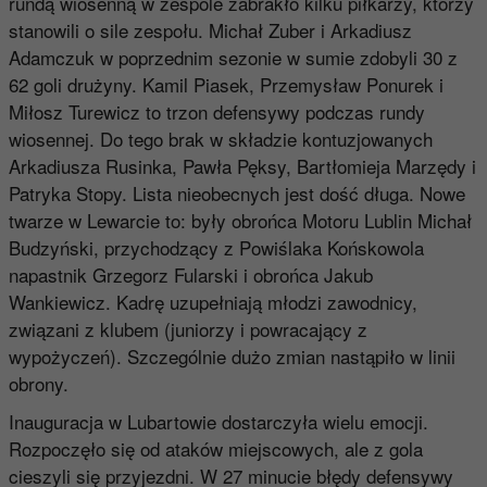
rundą wiosenną w zespole zabrakło kilku piłkarzy, którzy
stanowili o sile zespołu. Michał Zuber i Arkadiusz
Adamczuk w poprzednim sezonie w sumie zdobyli 30 z
62 goli drużyny. Kamil Piasek, Przemysław Ponurek i
Miłosz Turewicz to trzon defensywy podczas rundy
wiosennej. Do tego brak w składzie kontuzjowanych
Arkadiusza Rusinka, Pawła Pęksy, Bartłomieja Marzędy i
Patryka Stopy. Lista nieobecnych jest dość długa. Nowe
twarze w Lewarcie to: były obrońca Motoru Lublin Michał
Budzyński, przychodzący z Powiślaka Końskowola
napastnik Grzegorz Fularski i obrońca Jakub
Wankiewicz. Kadrę uzupełniają młodzi zawodnicy,
związani z klubem (juniorzy i powracający z
wypożyczeń). Szczególnie dużo zmian nastąpiło w linii
obrony.
Inauguracja w Lubartowie dostarczyła wielu emocji.
Rozpoczęło się od ataków miejscowych, ale z gola
cieszyli się przyjezdni. W 27 minucie błędy defensywy