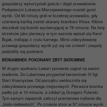
gospodarzy wykorzystali goście i objęli prowadzenie.
Podopieczni Łukasza Mierzejewskiego musieli gonić
wynik. Od 60 minuty grali w liczebnej przewadze, gdy
czerwoną kartką został ukarany bramkarz Kłosa. Kibice
doczekali się bramki wyrównującej w 78 minucie. Na listę
strzelców jako pierwszy w tym sezonie wpisał się Karol
Bujak, trafiając z rzutu karnego. Mimo zdecydowanej
przewagi gospodarzy wynik już się nie zmienił i zespoły
podzieliły się punktami.
BENIAMINEK POKONANY ZBYT SKROMNIE
W drugim spotkaniu Lewart ponownie zagrał na swoim
stadionie. Do Lubartowa przyjechał beniaminek IV ligi
Start Krasnystaw. Od początku uwidoczniła się
zdecydowana przewaga miejscowych. Pierwsza bramka
padła już w 10 minucie, a zdobył ją Grzegorz Fularski.
Tym samym napastnik zaliczył premierowe trafienie dla
„biało-niebieskich”. Po zmianie stron w 57 minucie wynik