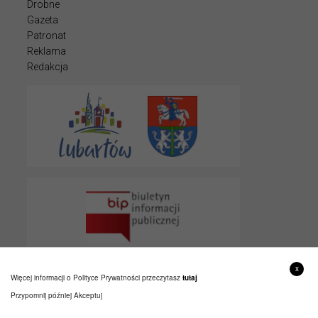
Drobne
Gazeta
Patronat
Reklama
Redakcja
x
Więcej informacji o Polityce Prywatności przeczytasz
tutaj
Przypomnij później
Akceptuj
© 2022 LUBARTOWIAK