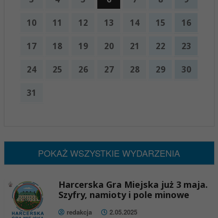
10
11
12
13
14
15
16
17
18
19
20
21
22
23
24
25
26
27
28
29
30
31
x
Nadchodzące wydarzenia:
Brak wydarzeń w tym okresie
POKAŻ WSZYSTKIE WYDARZENIA
Harcerska Gra Miejska już 3 maja.
Szyfry, namioty i pole minowe
redakcja
2.05.2025