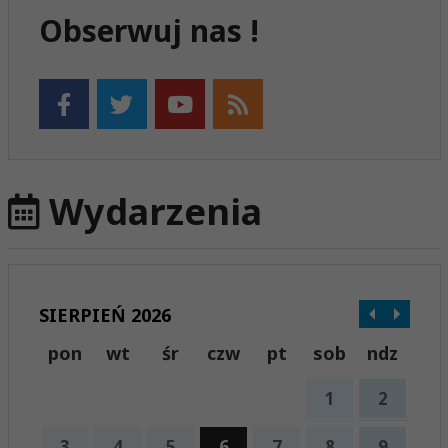
Obserwuj nas !
Wydarzenia
SIERPIEŃ 2026
pon
wt
śr
czw
pt
sob
ndz
1
2
3
4
5
6
7
8
9