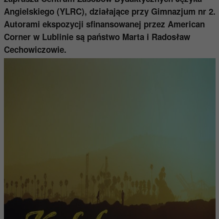
Angielskiego (YLRC), działające przy Gimnazjum nr 2.
Autorami ekspozycji sfinansowanej przez American
Corner w Lublinie są państwo Marta i Radosław
Cechowiczowie.