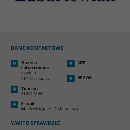
DANE KONTAKTOWE
Gazeta
NIP
Lubartowiak
Rynek II 1
REGON
21-100 Lubartów
Telefon
81 855 45 68
E-mail
lubartowiak.gazeta@loklubartow.pl
WARTO SPRAWDZIĆ