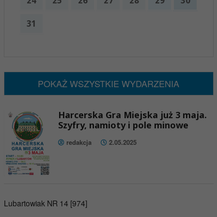
24
25
26
27
28
29
30
31
x
Nadchodzące wydarzenia:
Brak wydarzeń w tym okresie
POKAŻ WSZYSTKIE WYDARZENIA
Harcerska Gra Miejska już 3 maja.
Szyfry, namioty i pole minowe
redakcja
2.05.2025
Lubartowiak NR 14 [974]