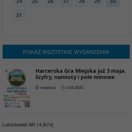
24
25
26
27
28
29
30
31
x
Nadchodzące wydarzenia:
Brak wydarzeń w tym okresie
POKAŻ WSZYSTKIE WYDARZENIA
Harcerska Gra Miejska już 3 maja.
Szyfry, namioty i pole minowe
redakcja
2.05.2025
Lubartowiak NR 14 [974]