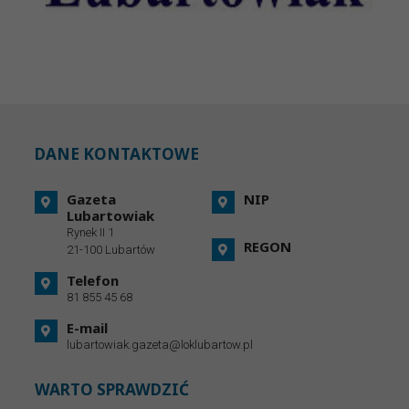
DANE KONTAKTOWE
Gazeta
NIP
Lubartowiak
Rynek II 1
REGON
21-100 Lubartów
Telefon
81 855 45 68
E-mail
lubartowiak.gazeta@loklubartow.pl
WARTO SPRAWDZIĆ