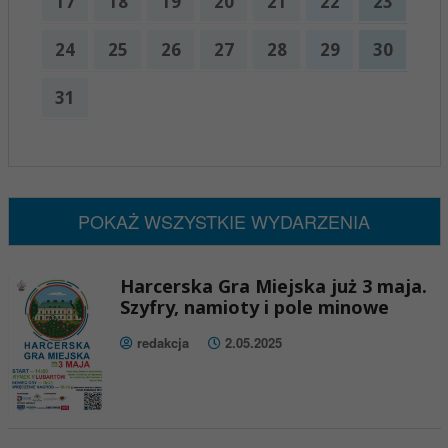
17
18
19
20
21
22
23
24
25
26
27
28
29
30
31
x
Nadchodzące wydarzenia:
Brak wydarzeń w tym okresie
POKAŻ WSZYSTKIE WYDARZENIA
Harcerska Gra Miejska już 3 maja.
Szyfry, namioty i pole minowe
redakcja
2.05.2025