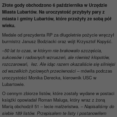
Złote gody obchodzono 6 października w Urzędzie
Miasta Lubartów. Na uroczystość przybyły pary z
miasta i gminy Lubartów, które przeżyły ze sobą pół
wieku.
Medale od prezydenta RP za długoletnie pożycie wręczył
burmistrz Janusz Bodziacki oraz wójt Krzysztof Kopyść.
–
50 lat to czas, w którym nie brakowało szczęścia,
sukcesów i radosnych wzruszeń, ale również kłopotów,
rozczarowań, łez. Ale idąc razem okazaliście się silniejsi
– mówiła podczas
od wszelkich życiowych przeciwności
uroczystości Monika Derecka, kierownik USC w
Lubartowie.
O cennym zbiorze listów, które zostały wydane w postaci
książki opowiadał Roman Maluga, który wraz z żoną
Marią obchodził 51 – lecie małżeństwa. –
Napisaliśmy do
siebie 189 listów. Przepisałem te listy i postanowiłem