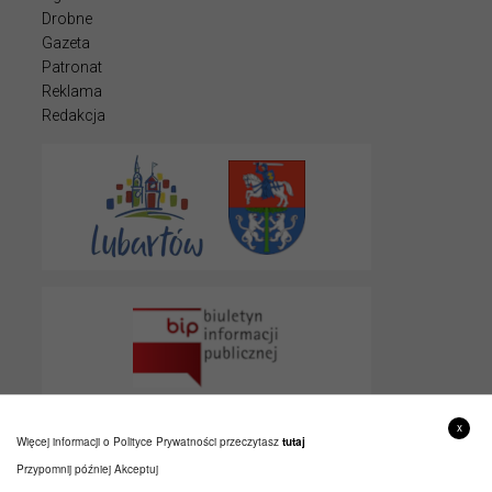
Drobne
Gazeta
Patronat
Reklama
Redakcja
x
Więcej informacji o Polityce Prywatności przeczytasz
tutaj
Przypomnij później
Akceptuj
© 2022 LUBARTOWIAK