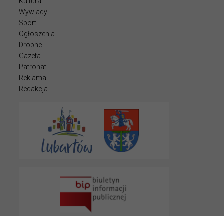
Kultura
Wywiady
Sport
Ogłoszenia
Drobne
Gazeta
Patronat
Reklama
Redakcja