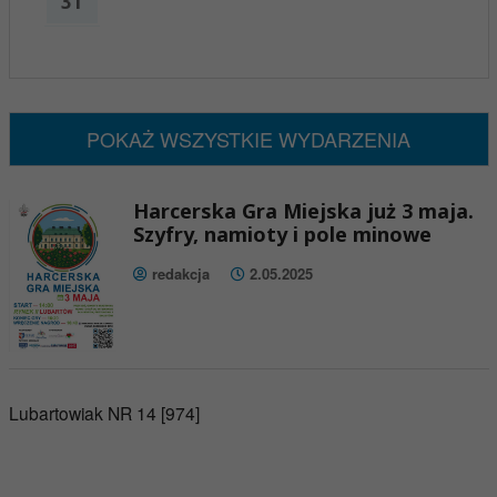
31
x
Nadchodzące wydarzenia:
Brak wydarzeń w tym okresie
POKAŻ WSZYSTKIE WYDARZENIA
Harcerska Gra Miejska już 3 maja.
Szyfry, namioty i pole minowe
redakcja
2.05.2025
Lubartowiak NR 14 [974]