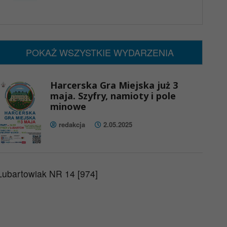
x
Nadchodzące wydarzenia:
Brak wydarzeń w tym okresie
POKAŻ WSZYSTKIE WYDARZENIA
Harcerska Gra Miejska już 3
maja. Szyfry, namioty i pole
minowe
redakcja
2.05.2025
Lubartowiak NR 14 [974]