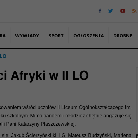
RA
WYWIADY
SPORT
OGŁOSZENIA
DROBNE
 LO
 Afryki w II LO
esowaniem wśród uczniów II Liceum Ogólnokształcącego im.
 roku szkolnym. Mimo pandemii młodzież chętnie angażuje się
ii Pani Katarzyny Płaszczewskiej.
 się: Jakub Ścierzyński kl. IIG, Mateusz Budzyński, Marlena