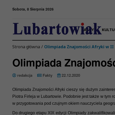
Przejdź do menu
Przejdź do stopki strony
Przejdź do głównej treści strony
Sobota, 8 Sierpnia 2026
FAKTY
KULTU
Strona główna
/
Olimpiada Znajomości Afryki w II
Olimpiada Znajomości
redakcja
Fakty
22.12.2020
Olimpiada Znajomości Afryki cieszy się dużym zainter
Piotra Firleja w Lubartowie. Podobnie jest także w tym
w przygotowania pod czujnym okiem nauczyciela geograf
Do
drugiego etapu XIX edycji Olimpiady zakwalifikowali