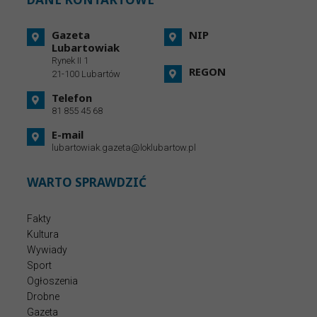
Gazeta
NIP
Lubartowiak
Rynek II 1
REGON
21-100 Lubartów
Telefon
81 855 45 68
E-mail
lubartowiak.gazeta@loklubartow.pl
WARTO SPRAWDZIĆ
Fakty
Kultura
Wywiady
Sport
Ogłoszenia
Drobne
Gazeta