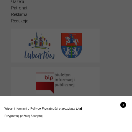
Gazeta
Patronat
Reklama
Redakcja
x
Więcej informacji o Polityce Prywatności przeczytasz
tutaj
Przypomnij później
Akceptuj
© 2022 LUBARTOWIAK
PROJEKT I WYKONANIE
ITLU.PL