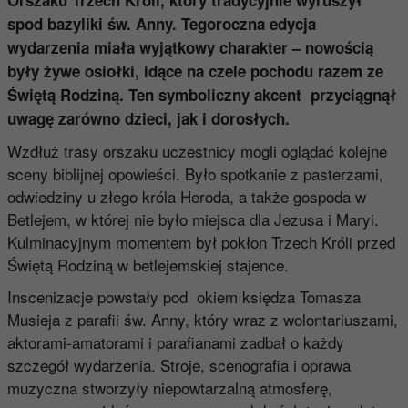
spod bazyliki św. Anny. Tegoroczna edycja
wydarzenia miała wyjątkowy charakter – nowością
były żywe osiołki, idące na czele pochodu razem ze
Świętą Rodziną. Ten symboliczny akcent przyciągnął
uwagę zarówno dzieci, jak i dorosłych.
Wzdłuż trasy orszaku uczestnicy mogli oglądać kolejne
sceny biblijnej opowieści. Było spotkanie z pasterzami,
odwiedziny u złego króla Heroda, a także gospoda w
Betlejem, w której nie było miejsca dla Jezusa i Maryi.
Kulminacyjnym momentem był pokłon Trzech Króli przed
Świętą Rodziną w betlejemskiej stajence.
Inscenizacje powstały pod okiem księdza Tomasza
Musieja z parafii św. Anny, który wraz z wolontariuszami,
aktorami-amatorami i parafianami zadbał o każdy
szczegół wydarzenia. Stroje, scenografia i oprawa
muzyczna stworzyły niepowtarzalną atmosferę,