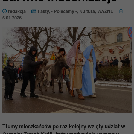
redakcja
Fakty
,
- Polecamy -
,
Kultura
,
WAŻNE
6.01.2026
Tłumy mieszkańców po raz kolejny wzięły udział w
Orszaku Trzech Króli, który tradycyjnie wyruszył