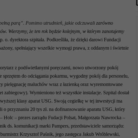
„pełną parą”. Pomimo utrudnień, jakie odczuwali
zarówno
ków. Wierzymy, że ten rok będzie kolejnym, w którym zanotujemy
 o. dyrektora szpitala. Podkreśliła, że dzięki darowi Fundacji
osażony, spełniający wszelkie wymogi prawa, z oddanym i świetnie
korytarz z podświetlanymi poręczami, nowo utworzony pokój
y ze sprzętem do odciągania pokarmu, wygodny pokój dla personelu,
y pielęgnację maluchów wraz z łazienką oraz wyremontowane
t zabiegowy). Wymieniono też wszystkie instalacje. Szpital dostał
 najwyższej klasy aparat USG. Swoją cegiełkę w tej inwestycji ma
 o przyznaniu 20 tys zł. na dofinansowanie aparatu USG, który
e – Holc – prezes zarządu Fudacji Polsat, Małgorzata Nawrocka –
nik ds. komunikacji marki Pampers, przedstawiciele samorządu:
burmistrz Krzysztof Paśnik, jego zastępca Jakub Wróblewski,