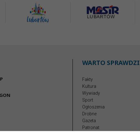
WARTO SPRAWDZI
P
Fakty
Kultura
Wywiady
EGON
Sport
Ogłoszenia
Drobne
Gazeta
Patronat
Reklama