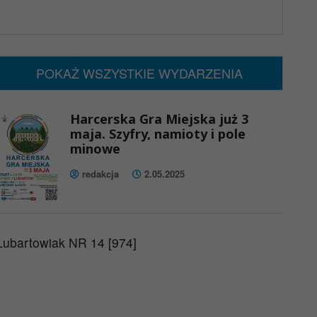
x
Nadchodzące wydarzenia:
Brak wydarzeń w tym okresie
POKAŻ WSZYSTKIE WYDARZENIA
Harcerska Gra Miejska już 3
maja. Szyfry, namioty i pole
minowe
redakcja
2.05.2025
Lubartowiak NR 14 [974]