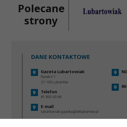
Polecane
strony
DANE KONTAKTOWE
Gazeta Lubartowiak
NI
Rynek II 1
21-100 Lubartów
R
Telefon
81 855 45 68
E-mail
lubartowiak.gazeta@loklubartow.pl