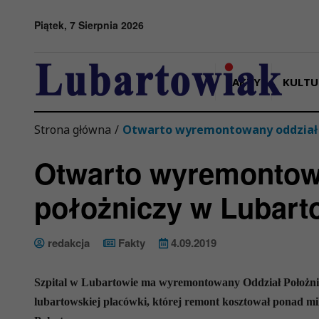
Przejdź do menu
Przejdź do stopki strony
Przejdź do głównej treści strony
Piątek, 7 Sierpnia 2026
FAKTY
KULTU
Strona główna
/
Otwarto wyremontowany oddział 
Otwarto wyremontow
położniczy w Lubart
redakcja
Fakty
4.09.2019
Szpital w Lubartowie ma wyremontowany Oddział Położniczn
lubartowskiej placówki, której remont kosztował ponad mil