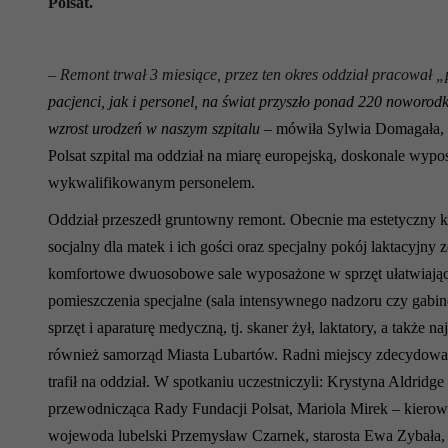
Polsat.
–
Remont trwał 3 miesiące, przez ten okres oddział pracował 
pacjenci, jak i personel, na świat przyszło ponad 220 noworod
wzrost urodzeń w naszym szpitalu
– mówiła Sylwia Domagała, p.
Polsat szpital ma oddział na miarę europejską, doskonale wyp
wykwalifikowanym personelem.
Oddział przeszedł gruntowny remont. Obecnie ma estetyczny 
socjalny dla matek i ich gości oraz specjalny pokój laktacyjn
komfortowe dwuosobowe sale wyposażone w sprzęt ułatwiając
pomieszczenia specjalne (sala intensywnego nadzoru czy gabine
sprzęt i aparaturę medyczną, tj. skaner żył, laktatory, a także
również samorząd Miasta Lubartów. Radni miejscy zdecydowali
trafił na oddział. W spotkaniu uczestniczyli: Krystyna Aldridg
przewodnicząca Rady Fundacji Polsat, Mariola Mirek – kierow
wojewoda lubelski Przemysław Czarnek, starosta Ewa Zybała, 