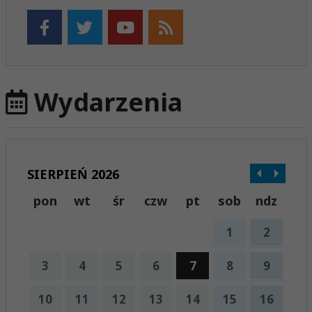
Wydarzenia
SIERPIEŃ 2026
pon
wt
śr
czw
pt
sob
ndz
1
2
3
4
5
6
7
8
9
10
11
12
13
14
15
16