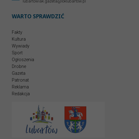
lubartowiak.gazeta@loklubartow.pl
WARTO SPRAWDZIĆ
Fakty
Kultura
Wywiady
Sport
Ogłoszenia
Drobne
Gazeta
Patronat
Reklama
Redakcja