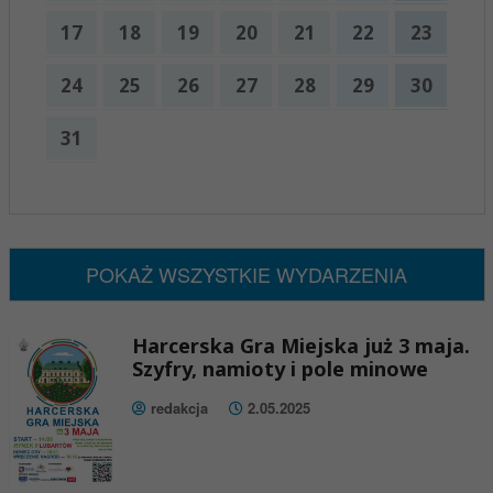
17
18
19
20
21
22
23
24
25
26
27
28
29
30
31
x
Nadchodzące wydarzenia:
Brak wydarzeń w tym okresie
POKAŻ WSZYSTKIE WYDARZENIA
Harcerska Gra Miejska już 3 maja.
Szyfry, namioty i pole minowe
redakcja
2.05.2025