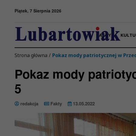
Przejdź do menu
Przejdź do stopki strony
Przejdź do głównej treści strony
Piątek, 7 Sierpnia 2026
FAKTY
KULTU
Strona główna
/
Pokaz mody patriotycznej w Przed
Pokaz mody patriotyc
5
redakcja
Fakty
13.05.2022