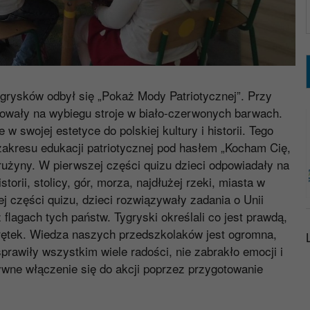
ygrysków odbył się „Pokaż Mody Patriotycznej”. Przy
towały na wybiegu stroje w biało-czerwonych barwach.
w swojej estetyce do polskiej kultury i historii. Tego
 zakresu edukacji patriotycznej pod hasłem „Kocham Cię,
drużyny. W pierwszej części quizu dzieci odpowiadały na
orii, stolicy, gór, morza, najdłużej rzeki, miasta w
 części quizu, dzieci rozwiązywały zadania o Unii
flagach tych państw. Tygryski określali co jest prawdą,
akrętek. Wiedza naszych przedszkolaków jest ogromna,
prawiły wszystkim wiele radości, nie zabrakło emocji i
ywne włączenie się do akcji poprzez przygotowanie