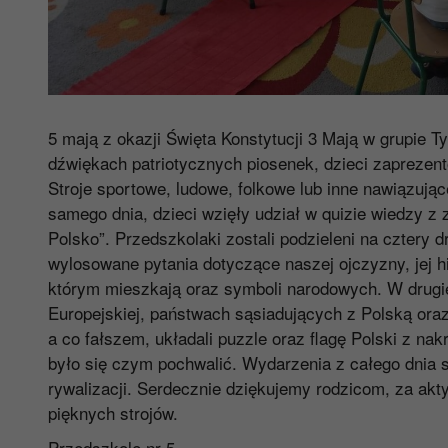
5 mają z okazji Święta Konstytucji 3 Mają w grupie T
dźwiękach patriotycznych piosenek, dzieci zaprezen
Stroje sportowe, ludowe, folkowe lub inne nawiązujące 
samego dnia, dzieci wzięły udział w quizie wiedzy z
Polsko”. Przedszkolaki zostali podzieleni na cztery 
wylosowane pytania dotyczące naszej ojczyzny, jej hist
którym mieszkają oraz symboli narodowych. W drugiej
Europejskiej, państwach sąsiadujących z Polską oraz 
a co fałszem, układali puzzle oraz flagę Polski z n
było się czym pochwalić. Wydarzenia z całego dnia s
rywalizacji. Serdecznie dziękujemy rodzicom, za akt
pięknych strojów.
Przedszkole nr 5