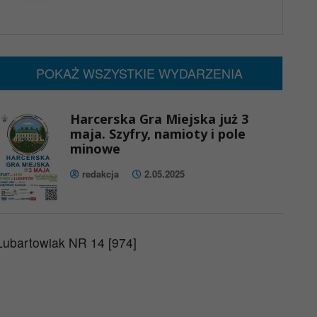
x
Nadchodzące wydarzenia:
Brak wydarzeń w tym okresie
POKAŻ WSZYSTKIE WYDARZENIA
Harcerska Gra Miejska już 3
maja. Szyfry, namioty i pole
minowe
redakcja
2.05.2025
Lubartowiak NR 14 [974]