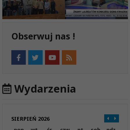
Obserwuj nas !
Wydarzenia
SIERPIEŃ 2026
pon
wt
śr
czw
pt
sob
ndz