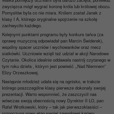
zwycięzca mógł wygrać koronę króla lub królowej obozu.
Pomysłów była co nie miara. Królem został Janek z
klasy I A, którego oryginalne spojrzenie na szkołę
zachwyciło każdego.
Kolejnymi punktami programu były konkurs tańca (za
oprawę muzyczną odpowiadał pan Marcin Świderek),
wspólny spacer uczniów i wychowanków oraz mecz
siatkówki. Uczniowie wzięli też udział w akcji Narodowe
Czytanie. Okolica idealnie oddawała nastrój czytanego w
tym roku dzieła , którym jest powieść ,,Nad Niemnem”
Elizy Orzeszkowej.
Następnie młodzież udała się na ognisko, w trakcie
którego poszczególne klasy pierwsze dokonały swojej
prezentacji. Warto wspomnieć, że zaszczycił nas
wówczas swoją obecnością nowy Dyrektor II LO, pan
Rafał Wrotkowski, który – tak jak pierwszoklasiści –
rozpoczyna nowy etap swojej zawodowej kariery.