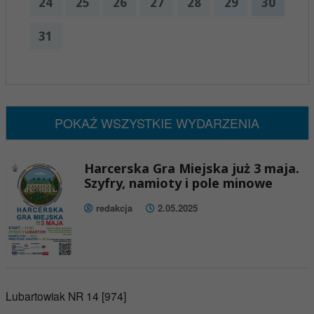
24
25
26
27
28
29
30
31
x
Nadchodzące wydarzenia:
Brak wydarzeń w tym okresie
POKAŻ WSZYSTKIE WYDARZENIA
Harcerska Gra Miejska już 3 maja.
Szyfry, namioty i pole minowe
redakcja
2.05.2025
Lubartowiak NR 14 [974]