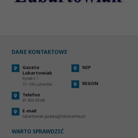
DANE KONTAKTOWE
Gazeta
NIP
Lubartowiak
Rynek II 1
REGON
21-100 Lubartów
Telefon
81 855 45 68
E-mail
lubartowiak.gazeta@loklubartow.pl
WARTO SPRAWDZIĆ