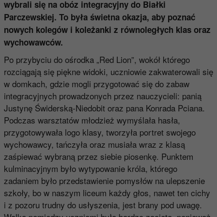
wybrali się na obóz integracyjny do Białki
Parczewskiej. To była świetna okazja, aby poznać
nowych kolegów i koleżanki z równoległych klas oraz
wychowawców.
Po przybyciu do ośrodka „Red Lion”, wokół którego
rozciągają się piękne widoki, uczniowie zakwaterowali się
w domkach, gdzie mogli przygotować się do zabaw
integracyjnych prowadzonych przez nauczycieli: panią
Justynę Świderską­-Niedobit oraz pana Konrada Pciana.
Podczas warsztatów młodzież wymyślała hasła,
przygotowywała logo klasy, tworzyła portret swojego
wychowawcy, tańczyła oraz musiała wraz z klasą
zaśpiewać wybraną przez siebie piosenkę. Punktem
kulminacyjnym było wytypowanie króla, którego
zadaniem było przedstawienie pomysłów na ulepszenie
szkoły, bo w naszym liceum każdy głos, nawet ten cichy
i z pozoru trudny do usłyszenia, jest brany pod uwagę.
Walka pomiędzy uczniami była bardzo zacięta, ponieważ