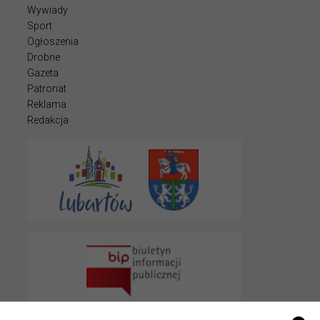
Wywiady
Sport
Ogłoszenia
Drobne
Gazeta
Patronat
Reklama
Redakcja