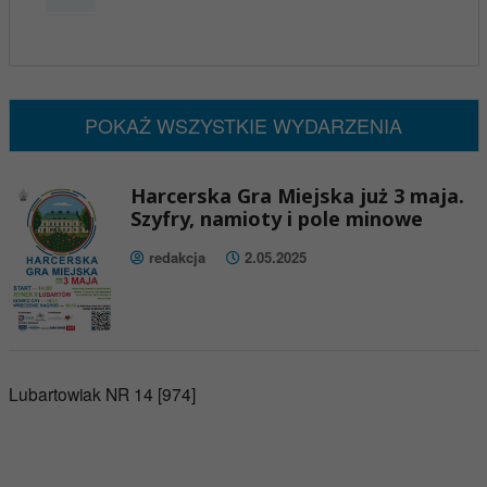
x
Nadchodzące wydarzenia:
Brak wydarzeń w tym okresie
POKAŻ WSZYSTKIE WYDARZENIA
Harcerska Gra Miejska już 3 maja.
Szyfry, namioty i pole minowe
redakcja
2.05.2025
Lubartowiak NR 14 [974]