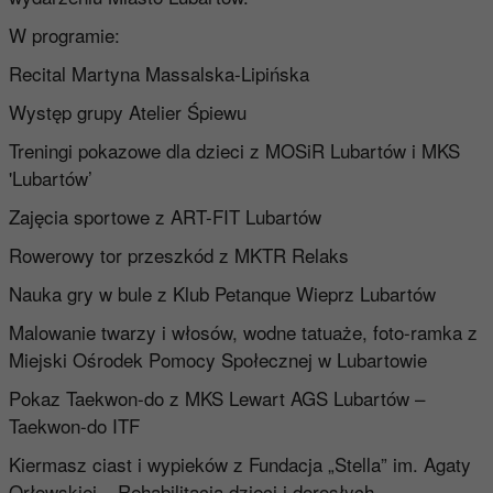
W programie:
Recital
Martyna Massalska-Lipińska
Występ grupy Atelier Śpiewu
Treningi pokazowe dla dzieci z
MOSiR Lubartów
i
MKS
'Lubartów’
Zajęcia sportowe z ART-FIT Lubartów
Rowerowy tor przeszkód z
MKTR Relaks
Nauka gry w bule z
Klub Petanque Wieprz Lubartów
Malowanie twarzy i włosów, wodne tatuaże, foto-ramka z
Miejski Ośrodek Pomocy Społecznej w Lubartowie
Pokaz Taekwon-do z
MKS Lewart AGS Lubartów –
Taekwon-do ITF
Kiermasz ciast i wypieków z
Fundacja „Stella” im. Agaty
Orłowskiej – Rehabilitacja dzieci i dorosłych