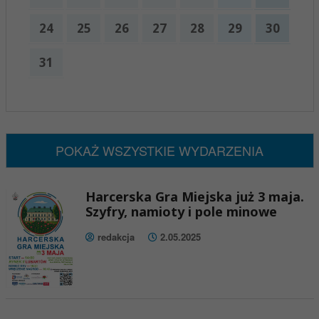
24
25
26
27
28
29
30
31
x
Nadchodzące wydarzenia:
Brak wydarzeń w tym okresie
POKAŻ WSZYSTKIE WYDARZENIA
Harcerska Gra Miejska już 3 maja.
Szyfry, namioty i pole minowe
redakcja
2.05.2025