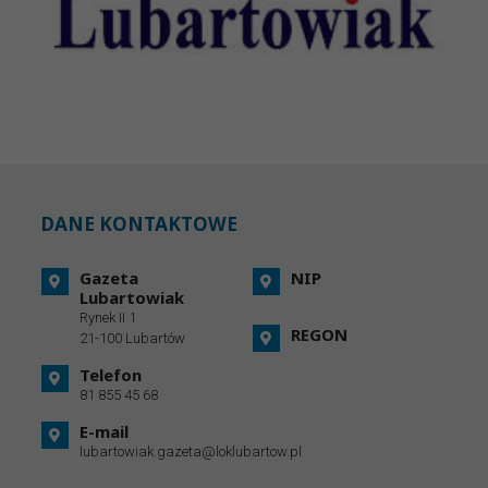
DANE KONTAKTOWE
Gazeta
NIP
Lubartowiak
Rynek II 1
REGON
21-100 Lubartów
Telefon
81 855 45 68
E-mail
lubartowiak.gazeta@loklubartow.pl