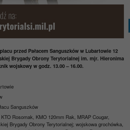
placu przed Pałacem Sanguszków w Lubartowie 12
skiej Brygady Obrony Terytorialnej im. mjr. Hieronima
knik wojskowy w godz. 13.00 – 16.00.
rtowie
w
ałacu Sanguszków
ego: KTO Rosomak, KMO 120mm Rak, MRAP Cougar,
skiej Brygady Obrony Terytorialnej; wojskowa grochówka,