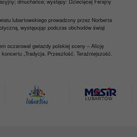
tacyjny; dmuchańce; występy: Dziecięcej Ferajny
owiatu lubartowskiego prowadzony przez Norberta
otyczną, występując podczas obchodów świąt
em oczarował gwiazdy polskiej sceny – Alicję
oncertu „Tradycja. Przeszłość. Teraźniejszość.