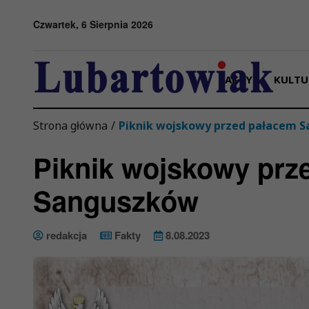
Przejdź do menu
Przejdź do stopki strony
Przejdź do głównej treści strony
Czwartek, 6 Sierpnia 2026
FAKTY
KULTU
Strona główna
/
Piknik wojskowy przed pałacem 
Piknik wojskowy prz
Sanguszków
redakcja
Fakty
8.08.2023