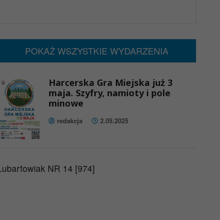
x
Nadchodzące wydarzenia:
Brak wydarzeń w tym okresie
POKAŻ WSZYSTKIE WYDARZENIA
Harcerska Gra Miejska już 3
maja. Szyfry, namioty i pole
minowe
redakcja
2.05.2025
Lubartowiak NR 14 [974]