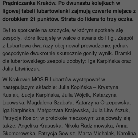
Prądniczanka Kraków. Po dwunastu kolejkach w
ligowej tabeli lubartowianki zajmują czwarte miejsce z
dorobkiem 21 punktów. Strata do lidera to trzy oczka.
Był to spotkanie na szczycie, w którym spotkały się
zespoły, które liczą się w walce o awans do I ligi. Zespół
z Lubartowa dwa razy obejmował prowadzenie, jednak
gospodynie dwukrotnie skutecznie goniły wynik. Bramki
dla lubartowskiego zespołu zdobyły: Iga Karpińska oraz
Julia Litwińczuk.
W Krakowie MOSiR Lubartów występował w
następującym składzie: Julia Kopińska – Krystyna
Kusiak, Łucja Karpińska, Julia Wójcik, Katarzyna
Lipowska, Magdalena Szabała, Katarzyna Orzepowska,
Iga Karpińska, Małgorzata Krajewska, Julia Litwińczuk,
Patrycja Kosior; w protokole meczowym znajdowały się
także: Angelika Krasuska, Nikola Radzimowska, Anna
Skomorowska, Patrycja Sowisz, Marta Michalak, Karolina