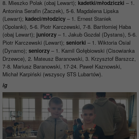
8. Mieszko Polak (obaj Lewart);
– 1.
kadetki/młodziczki
Antonina Serafin (Żaczek), 5-6. Magdalena Lipska
(Lewart);
– 1. Ernest Staniek
kadeci/młodzicy
(Opolanki), 5-6. Piotr Karczewski, 7-8. Bartłomiej Haba
(obaj Lewart);
– 1. Jakub Gozdal (Dystans), 5-6.
juniorzy
Piotr Karczewski (Lewart);
– 1. Wiktoria Osial
seniorki
(Dynamo);
– 1. Kamil Gołębiowski (Cisowianka
seniorzy
Drzewce), 2. Mateusz Baranowski, 3. Krzysztof Barszcz,
7-8. Mariusz Baranowski, 17-24. Paweł Kaznowski,
Michał Karpiński (wszyscy STS Lubartów).
ig