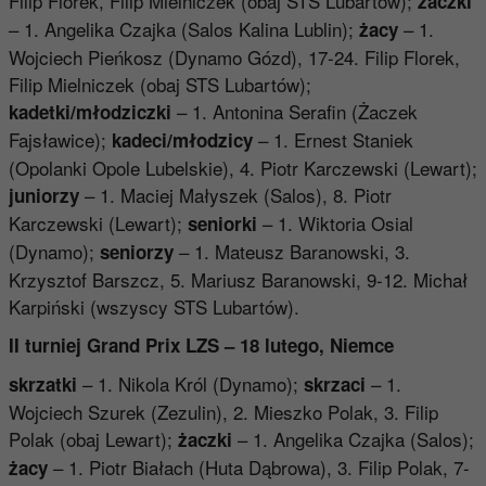
Filip Florek, Filip Mielniczek (obaj STS Lubartów);
żaczki
– 1. Angelika Czajka (Salos Kalina Lublin);
– 1.
żacy
Wojciech Pieńkosz (Dynamo Gózd), 17-24. Filip Florek,
Filip Mielniczek (obaj STS Lubartów);
– 1. Antonina Serafin (Żaczek
kadetki/młodziczki
Fajsławice);
– 1. Ernest Staniek
kadeci/młodzicy
(Opolanki Opole Lubelskie), 4. Piotr Karczewski (Lewart);
– 1. Maciej Małyszek (Salos), 8. Piotr
juniorzy
Karczewski (Lewart);
– 1. Wiktoria Osial
seniorki
(Dynamo);
– 1. Mateusz Baranowski, 3.
seniorzy
Krzysztof Barszcz, 5. Mariusz Baranowski, 9-12. Michał
Karpiński (wszyscy STS Lubartów).
II turniej Grand Prix LZS – 18 lutego, Niemce
– 1. Nikola Król (Dynamo);
– 1.
skrzatki
skrzaci
Wojciech Szurek (Zezulin), 2. Mieszko Polak, 3. Filip
Polak (obaj Lewart);
– 1. Angelika Czajka (Salos);
żaczki
– 1. Piotr Białach (Huta Dąbrowa), 3. Filip Polak, 7-
żacy