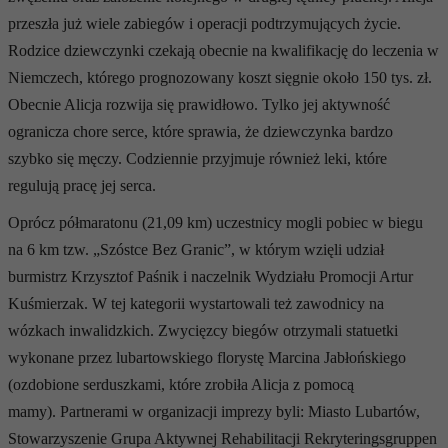
przeszła już wiele zabiegów i operacji podtrzymujących życie.
Rodzice dziewczynki czekają obecnie na kwalifikację do leczenia w
Niemczech, którego prognozowany koszt sięgnie około 150 tys. zł.
Obecnie Alicja rozwija się prawidłowo. Tylko jej aktywność
ogranicza chore serce, które sprawia, że dziewczynka bardzo
szybko się męczy. Codziennie przyjmuje również leki, które
regulują pracę jej serca.
Oprócz półmaratonu (21,09 km) uczestnicy mogli pobiec w biegu
na 6 km tzw. „Szóstce Bez Granic”, w którym wzięli udział
burmistrz Krzysztof Paśnik i naczelnik Wydziału Promocji Artur
Kuśmierzak. W tej kategorii wystartowali też zawodnicy na
wózkach inwalidzkich. Zwycięzcy biegów otrzymali statuetki
wykonane przez lubartowskiego florystę Marcina Jabłońskiego
(ozdobione serduszkami, które zrobiła Alicja z pomocą
mamy).
Partnerami w organizacji imprezy byli: Miasto Lubartów,
Stowarzyszenie Grupa Aktywnej Rehabilitacji Rekryteringsgruppen