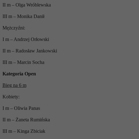
II m – Olga Wróblewska
III m – Monika Danił
Mężczyźni:
I m – Andrzej Orłowski
II m – Radosław Jankowski
III m – Marcin Socha
Kategoria Open
Bieg na 6 m
Kobiety:
I m – Oliwia Panas
II m – Żaneta Rumińska
III m – Kinga Zbiciak