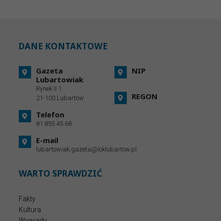
DANE KONTAKTOWE
Gazeta
NIP
Lubartowiak
Rynek II 1
REGON
21-100 Lubartów
Telefon
81 855 45 68
E-mail
lubartowiak.gazeta@loklubartow.pl
WARTO SPRAWDZIĆ
Fakty
Kultura
Wywiady