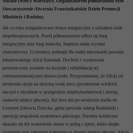
Michał Orzeł z Warszawy. Organizatorem półmaratonu było
Stowarzyszenie Alwernia Franciszkańskie Dzieło Promocji
Młodzieży i Rodziny.
Jak co roku zorganizowano festyn integracyjny z udziałem osób
niepełnosprawnych. Przed półmaratonem odbył się bieg
integracyjny oraz bieg malucha. Impreza miała wymiar
charytatywny. Uczestnicy pobiegli dla małej mieszkanki powiatu
lubartowskiego Alicji Baraniak. Dochód z wydarzenia
przeznaczony zostanie na leczenie i rehabilitację tej
czternastomiesięcznej dziewczynki. Przypominamy, że Alicja od
urodzenia cierpi na złożoną wadę serca (przełożenie wielkich
naczyń z ubytkiem w przegrodzie międzykomorowej i atrezją
zastawki tętnicy płucnej)
.
Już dwa dni po urodzeniu trafiła do
Centrum Zdrowia Dziecka, gdzie przeszła zabieg Raskhinda i
operację zespolenia systemowo-płucnego. Niestety konieczne
okazało się też wstawienie stentu w jedną z tętnic, która uległa
zwężeniu oraz założenie kolejnego w drugiej tętnicy płucnej. Alicja