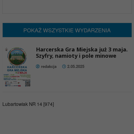
x
Nadchodzące wydarzenia:
Brak wydarzeń w tym okresie
POKAŻ WSZYSTKIE WYDARZENIA
Harcerska Gra Miejska już 3 maja.
Szyfry, namioty i pole minowe
redakcja
2.05.2025
Lubartowiak NR 14 [974]