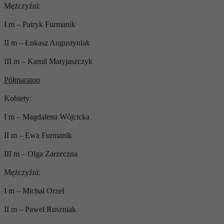
Mężczyźni:
I m – Patryk Furmanik
II m – Łukasz Augustyniak
III m – Kamil Matyjaszczyk
Półmaraton
Kobiety:
I m – Magdalena Wójcicka
II m – Ewa Furmanik
III m – Olga Zarzeczna
Mężczyźni:
I m – Michał Orzeł
II m – Paweł Ruszniak