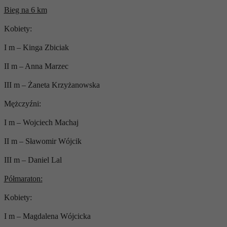
Bieg na 6 km
Kobiety:
I m – Kinga Zbiciak
II m – Anna Marzec
III m – Żaneta Krzyżanowska
Mężczyźni:
I m – Wojciech Machaj
II m – Sławomir Wójcik
III m – Daniel Lal
Półmaraton:
Kobiety:
I m – Magdalena Wójcicka