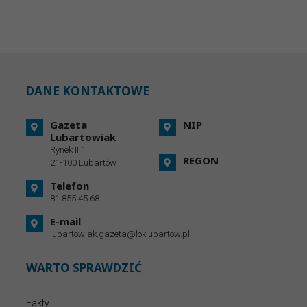
DANE KONTAKTOWE
Gazeta
NIP
Lubartowiak
Rynek II 1
REGON
21-100 Lubartów
Telefon
81 855 45 68
E-mail
lubartowiak.gazeta@loklubartow.pl
WARTO SPRAWDZIĆ
Fakty