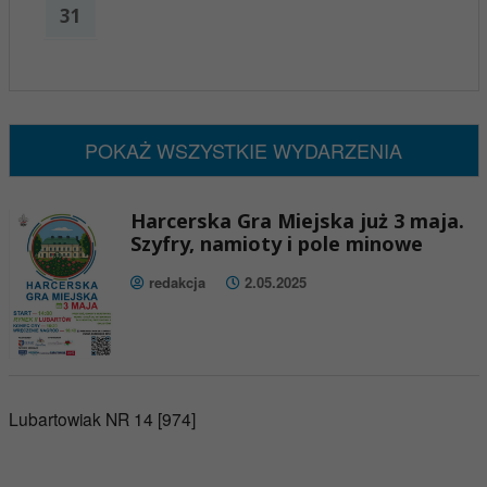
31
x
Nadchodzące wydarzenia:
Brak wydarzeń w tym okresie
POKAŻ WSZYSTKIE WYDARZENIA
Harcerska Gra Miejska już 3 maja.
Szyfry, namioty i pole minowe
redakcja
2.05.2025
Lubartowiak NR 14 [974]