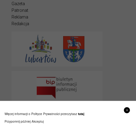
Gazeta
Patronat
Reklama
Redakcja
x
Więcej informacji o Polityce Prywatności przeczytasz
tutaj
Przypomnij później
Akceptuj
© 2022 LUBARTOWIAK
PROJEKT I WYKONANIE
ITLU.PL