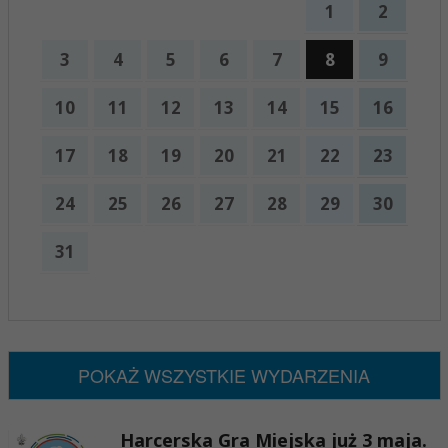
1
2
3
4
5
6
7
8
9
10
11
12
13
14
15
16
17
18
19
20
21
22
23
24
25
26
27
28
29
30
31
x
Nadchodzące wydarzenia:
Brak wydarzeń w tym okresie
POKAŻ WSZYSTKIE WYDARZENIA
Harcerska Gra Miejska już 3 maja.