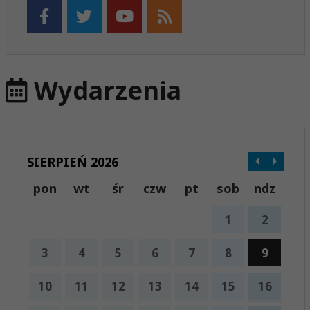
Wydarzenia
SIERPIEŃ 2026
pon
wt
śr
czw
pt
sob
ndz
1
2
3
4
5
6
7
8
9
10
11
12
13
14
15
16