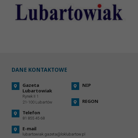
DANE KONTAKTOWE
Gazeta
NIP
Lubartowiak
Rynek II 1
REGON
21-100 Lubartów
Telefon
81 855 45 68
E-mail
lubartowiak.gazeta@loklubartow.pl