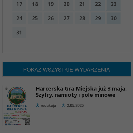
17
18
19
20
21
22
23
24
25
26
27
28
29
30
31
x
Nadchodzące wydarzenia:
Brak wydarzeń w tym okresie
POKAŻ WSZYSTKIE WYDARZENIA
Harcerska Gra Miejska już 3 maja.
Szyfry, namioty i pole minowe
redakcja
2.05.2025