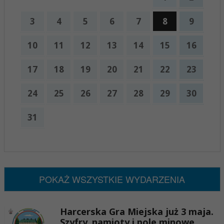
3
4
5
6
7
8
9
10
11
12
13
14
15
16
17
18
19
20
21
22
23
24
25
26
27
28
29
30
31
x
Nadchodzące wydarzenia:
Brak wydarzeń w tym okresie
POKAŻ WSZYSTKIE WYDARZENIA
Harcerska Gra Miejska już 3 maja.
Szyfry, namioty i pole minowe