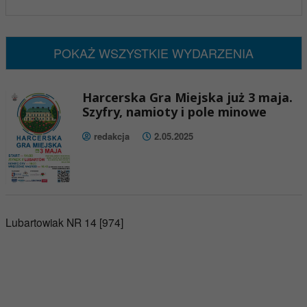
x
Nadchodzące wydarzenia:
Brak wydarzeń w tym okresie
POKAŻ WSZYSTKIE WYDARZENIA
Harcerska Gra Miejska już 3 maja.
Szyfry, namioty i pole minowe
redakcja
2.05.2025
Lubartowiak NR 14 [974]