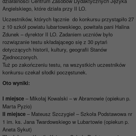
działalności Centrum Zasobów Dydaktycznych Języka
Angielskiego, które działa przy II LO.
Uczestników, których łącznie do konkursu przystąpiło 27
z 10 szkół powiatu lubartowskiego, powitała pani Halina
Zdunek – dyrektor II LO. Zadaniem uczniów było
rozwiązanie testu składającego się z 30 pytań
dotyczących historii, kultury, geografii Stanów
Zjednoczonych.
Tuż po zakończeniu testu, na wszystkich uczestników
konkursu czekał słodki poczęstunek.
Oto wyniki:
– Mikołaj Kowalski – w Abramowie (opiekun p.
I miejsce
Marta Pyzio)
– Mateusz Szczygieł – Szkoła Podstawowa nr
II miejsce
1 im. ks. Jana Twardowskiego w Lubartowie (opiekun p.
Aneta Sykut)