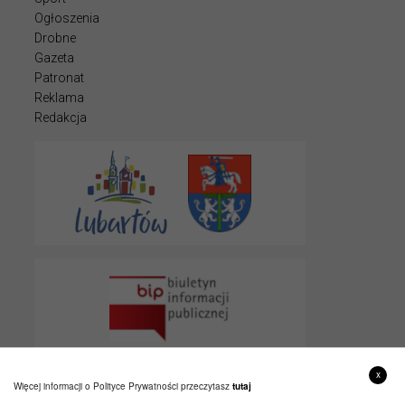
Ogłoszenia
Drobne
Gazeta
Patronat
Reklama
Redakcja
x
Więcej informacji o Polityce Prywatności przeczytasz
tutaj