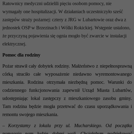
Ratownicy medyczni udzielili pięciu osobom pomocy, nie
wymagały one hospitalizacji. W działaniach uczestniczyło sześć
zastępów straży pożarnej: cztery z JRG w Lubartowie oraz dwa z
jednostek OSP w Brzezinach i Wólki Rokickiej. Wstępnie ustalono,
że przyczyną pojawienia się ognia mogło być zwarcie w instalacji
elektrycznej.
Pomoc dla rodziny
Pożar strawił cały dobytek rodziny. Małżeństwo z niepełnosprawną
córką straciło całe wyposażenie niedawno wyremontowanego
mieszkania. Rodzina otrzymała niezbędną pomoc
.
W
arunki do
codziennego funkcjonowania zapewnił Urząd Miasta Lubartów,
udostępniając lokal zastępczy z mieszkaniowego zasobu gminy.
Tam rodzina będzie mogła przetrwać do czasu uporządkowania i
remontu swojego mieszkania.
– Korzystamy z lokalu przy ul. Mucharskiego. Od początku
pomagają nam ludzie dobrej woli. Chciałabym podziękować