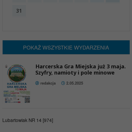
31
x
Nadchodzące wydarzenia:
Brak wydarzeń w tym okresie
POKAŻ WSZYSTKIE WYDARZENIA
Harcerska Gra Miejska już 3 maja.
Szyfry, namioty i pole minowe
redakcja
2.05.2025
Lubartowiak NR 14 [974]