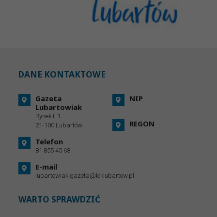
DANE KONTAKTOWE
Gazeta
NIP
Lubartowiak
Rynek II 1
REGON
21-100 Lubartów
Telefon
81 855 45 68
E-mail
lubartowiak.gazeta@loklubartow.pl
WARTO SPRAWDZIĆ