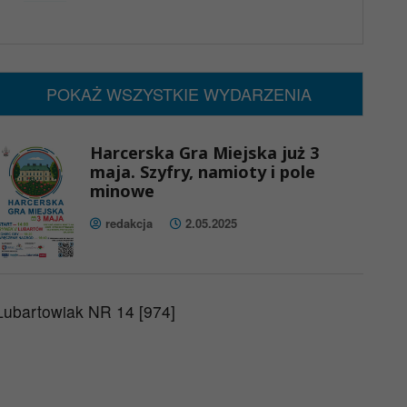
x
Nadchodzące wydarzenia:
Brak wydarzeń w tym okresie
POKAŻ WSZYSTKIE WYDARZENIA
Harcerska Gra Miejska już 3
maja. Szyfry, namioty i pole
minowe
redakcja
2.05.2025
Lubartowiak NR 14 [974]