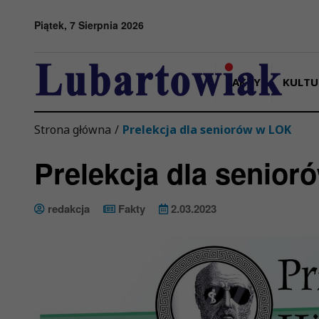
Przejdź do menu
Przejdź do stopki strony
Przejdź do głównej treści strony
Piątek, 7 Sierpnia 2026
FAKTY
KULTU
Strona główna
/
Prelekcja dla seniorów w LOK
Prelekcja dla senio
redakcja
Fakty
2.03.2023